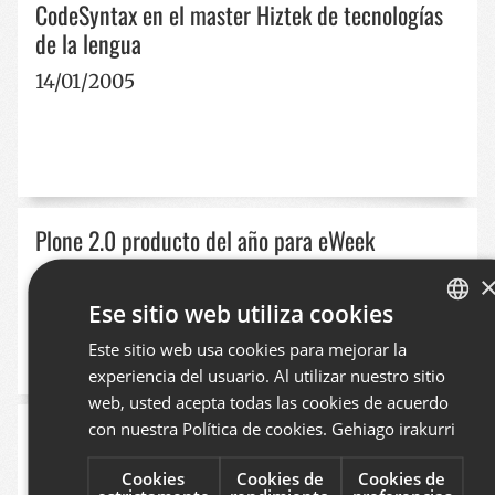
CodeSyntax en el master Hiztek de tecnologías
de la lengua
14/01/2005
Plone 2.0 producto del año para eWeek
27/12/2004
Ese sitio web utiliza cookies
Este sitio web usa cookies para mejorar la
BASQUE
experiencia del usuario. Al utilizar nuestro sitio
SPANISH
web, usted acepta todas las cookies de acuerdo
ENGLISH
con nuestra Política de cookies.
Gehiago irakurri
Arteman: diseño y comunicación
20/12/2004
Cookies
Cookies de
Cookies de