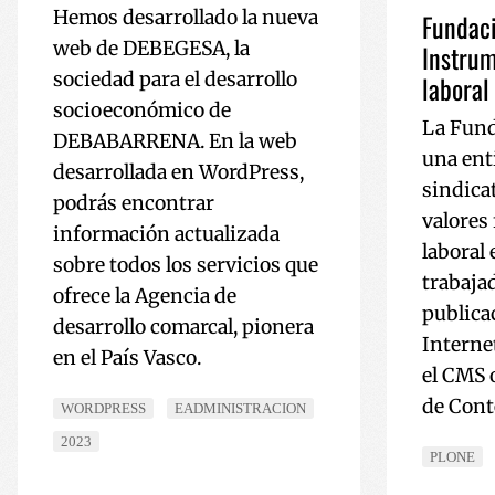
Hemos desarrollado la nueva
Fundac
VISITOR_PRIVACY_
web de DEBEGESA, la
Instrum
sociedad para el desarrollo
laboral
socioeconómico de
La Fund
DEBABARRENA. En la web
__cf_bm
una ent
desarrollada en WordPress,
sindica
podrás encontrar
valores 
_GRECAPTCHA
información actualizada
laboral
sobre todos los servicios que
trabajad
ofrece la Agencia de
publica
desarrollo comarcal, pionera
Internet
Nombre
Nombre
en el País Vasco.
Nombre
el CMS 
sc_is_visitor_unique
is_unique
de Con
WORDPRESS
EADMINISTRACION
__Secure-YNID
I18N_LANGUAGE
2023
PLONE
_ga_R9RG1DCR03
VISITOR_INFO1_LIV