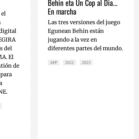
Behin eta Un Cop al Dia...
mena eta
En marcha
 erabiltzen da
el
ariaren baimenari
tu pribatutasun
n
Las tres versiones del juego
buruz, etorkizuneko
petatzen direla
digital
Egunean Behin están
BEGIRA
jugando a la vez en
ereizteko erabiltzen
arentzat, beren
s del
diferentes partes del mundo.
o txosten
A. El
APP
2022
2023
ookie bat ezartzen
tión de
n analisia
tatzean.
 para
a
NE.
z bisitatzen duzun
iago duen hizkuntza
itetan edukia
iurtatzeko.
aren egoerari
utako Youtubeko
iteko; webguneko
edo zaharra