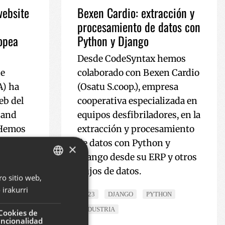
website
Bexen Cardio: extracción y
procesamiento de datos con
opea
Python y Django
Desde CodeSyntax hemos
de
colaborado con Bexen Cardio
A) ha
(Osatu S.coop.), empresa
eb del
cooperativa especializada en
Land
equipos desfibriladores, en la
 Hemos
extracción y procesamiento
 en los
de datos con Python y
×
lizando
Django desde su ERP y otros
ra el
flujos de datos.
ro sitio web,
BASQUE
.
irakurri
SPANISH
2023
DJANGO
PYTHON
INDUSTRIA
ENGLISH
Cookies de
uncionalidad