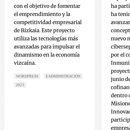
con el objetivo de fomentar
ha part
el emprendimiento y la
ha teni
competitividad empresarial
avanzar
de Bizkaia. Este proyecto
concept
utiliza las tecnologías más
nuevo 
avanzadas para impulsar el
ciberse
dinamismo en la economía
por el 
vizcaína.
Inmunit
proyect
WORDPRESS
EADMINISTRACION
junio d
2023
cofinan
dentro 
Misione
Innovac
partici
empresa