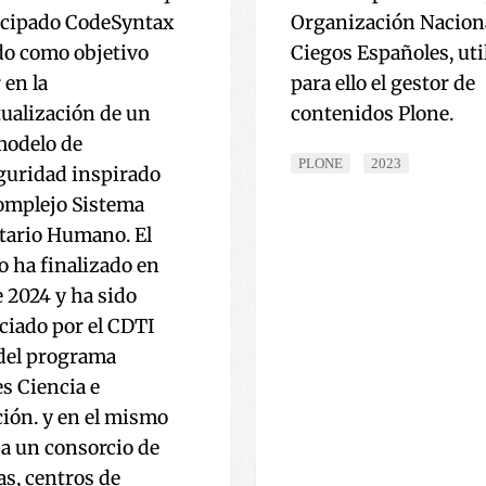
icipado CodeSyntax
Organización Nacion
do como objetivo
Ciegos Españoles, ut
 en la
para ello el gestor de
ualización de un
contenidos Plone.
modelo de
PLONE
2023
guridad inspirado
complejo Sistema
ario Humano. El
o ha finalizado en
e 2024 y ha sido
ciado por el CDTI
del programa
s Ciencia e
ión. y en el mismo
pa un consorcio de
s, centros de