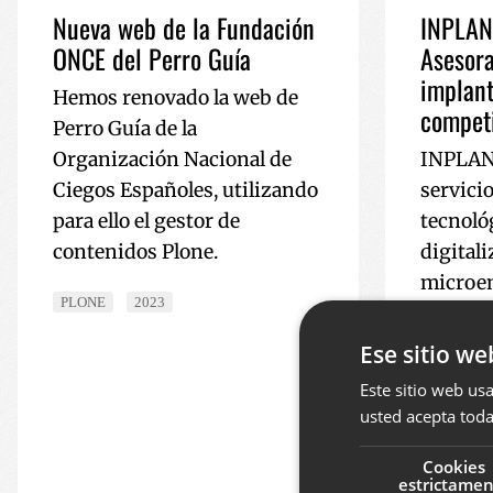
Nueva web de la Fundación
INPLAN
ONCE del Perro Guía
Asesora
implant
Hemos renovado la web de
competi
Perro Guía de la
Organización Nacional de
INPLAN
Ciegos Españoles, utilizando
servici
para ello el gestor de
tecnológ
contenidos Plone.
digital
microe
PLONE
2023
y empr
Euskadi
Ese sitio we
en el de
Este sitio web usa
implant
usted acepta toda
formaci
Cookies
gestión
estrictame