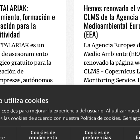
TALARIAK:
Hemos renovado el 
miento, formación e
CLMS de la Agencia
ación para la
Medioambiental Eur
tividad
(EEA)
TALARIAK es un
La Agencia Europea 
o de asesoramiento
Medio Ambiente (EE
ico gratuito para la
renovado la página w
ización de
CLMS - Copernicus 
mpresas, autónomos
Monitoring Service.
endedores de
colaborado con la EEA
. Hemos colaborado
dos últimos años uti
b utiliza cookies
sarrollo e
PLONE CMS y Volto pa
 cookies para mejorar la experiencia del usuario. Al utilizar nuest
ación de la agenda de
desarrollo del website
s las cookies de acuerdo con nuestra Política de cookies.
Gehiago 
ón y el sistema de
PLONE
VOLTO
2023
Cookies de
Cookies de
 del programa
nte
rendimiento
preferencias
f