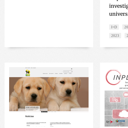
investi
univers
I+D
2
2023