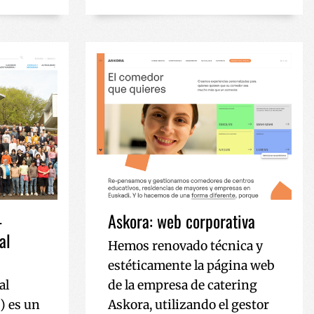
otzen da, hau da,
ren eguneratze
reizteko erabiltzen
rfaze berrien
ikatzaile gisa
biltzaile talde
 sartzen da eta
rakusten dizkie,
atzeko erabiltzen da
atzeko.
oen ikuspegien
-
Askora: web corporativa
al
Hemos renovado técnica y
estéticamente la página web
al
de la empresa de catering
) es un
Askora, utilizando el gestor