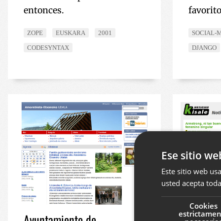
entonces.
favorito
ZOPE
EUSKARA
2001
SOCIAL-
CODESYNTAX
DJANGO
Ese sitio we
Este sitio web usa
usted acepta toda
Cookies
estrictame
Ayuntamiento de
Noticia