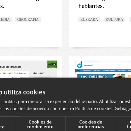
s.
hablantes.
MEDIA
GEOGRAFIA
EUSKARA
KULTURA
b utiliza cookies
 cookies para mejorar la experiencia del usuario. Al utilizar nuest
s las cookies de acuerdo con nuestra Política de cookies.
Gehiago 
Cookies de
Cookies de
nte
rendimiento
preferencias
f
s Kisale
Anesvad.org