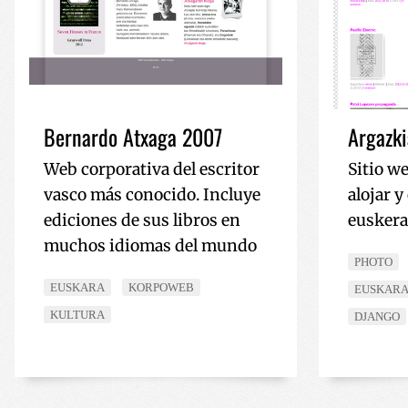
VISITOR_PRIVACY_
__cf_bm
Bernardo Atxaga 2007
Argazki
Web corporativa del escritor
Sitio w
_GRECAPTCHA
vasco más conocido. Incluye
alojar y
ediciones de sus libros en
euskera
muchos idiomas del mundo
PHOTO
Nombre
Nombre
EUSKARA
KORPOWEB
EUSKAR
Nombre
sc_is_visitor_unique
KULTURA
DJANGO
is_unique
__Secure-YNID
I18N_LANGUAGE
_ga_R9RG1DCR03
VISITOR_INFO1_LIV