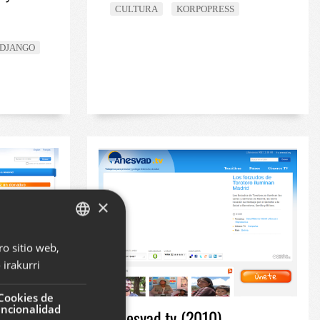
CULTURA
KORPOPRESS
DJANGO
×
ro sitio web,
BASQUE
irakurri
SPANISH
ENGLISH
Cookies de
uncionalidad
Anesvad.tv (2010)