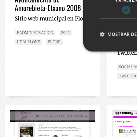
necesaria
Amorebieta-Etxano 2008
Proyect
Sitio web municipal en Plone
biciclet
noticia
EADMINISTRACION
2007
MOSTRAR DE
que com
UDALPLONE
PLONE
aficion
Twitter
Cookies estrictam
SOCIAL-
Las cookies estrictam
TWITTER
gestión de cuentas. E
Nombre
__cf_bm
CookieScriptConse