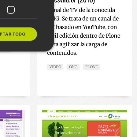
 de
Canal de TV de la conocida
sistema
ONG. Se trata de un canal de
a
TV basado en YouTube, con
PTAR TODO
fácil edición dentro de Plone
para agilizar la carga de
LONE
contenidos.
s de funcionalidad
VIDEO
ONG
PLONE
ión de usuario y la
ereizteko erabiltzen
arentzat, beren
o txosten
rbitzuak erabiltzen
en hobespenak
okie-Script.com
 dezan.