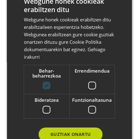
Webgune honek cookieak
Erabiltzaile-izena
erabiltzen ditu
BASQUE
Webgune honek cookieak erabiltzen ditu
SPANISH
erabiltzaileen esperientzia hobetzeko.
ENGLISH
Webgunea erabiltzean gure cookie guztiak
Pasahitza
onartzen dituzu gure Cookie Politika
dokumentuarekin bat eginez.
Gehiago
irakurri
Behar-
Errendimendua
beharrezkoa
Saioa hasi
Arazoak webgunean sartzerakoan?
Laguntza
Bideratzea
Funtzionaltasuna
lortu
.
GUZTIAK ONARTU