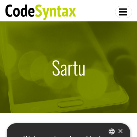
Sartu
×
Sartu