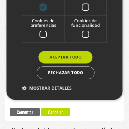
Cookies de
Cookies de
Correo electrónico
preferencias
funcionalidad
Comentario
ACEPTAR TODO
RECHAZAR TODO
MOSTRAR DETALLES
Captcha
Comentar
Cancelar
Cookies estrictamente necesarias
Cookies de rendimiento
Cookies de preferencias