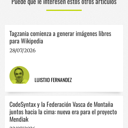
Puede que le interesen estos otros artículos
Cookies de funcionalidad
Las cookies estrictamente necesarias permiten la
funcionalidad principal del sitio web, como el inicio
de sesión de usuario y la gestión de cuentas. El sitio
web no se puede utilizar correctamente sin las
Tagzania comienza a generar imágenes libres
cookies estrictamente necesarias.
para Wikipedia
Nombre
Proveedor / Dominio
Vencimie
28/07/2026
__cf_bm
29 minut
Cloudflare Inc.
57 segun
.x.com
LUISTXO FERNANDEZ
CodeSyntax y la Federación Vasca de Montaña
CookieScriptConsent
1 año
CookieScript
juntos hacia la cima: nueva era para el proyecto
www.codesyntax.com
Mendiak