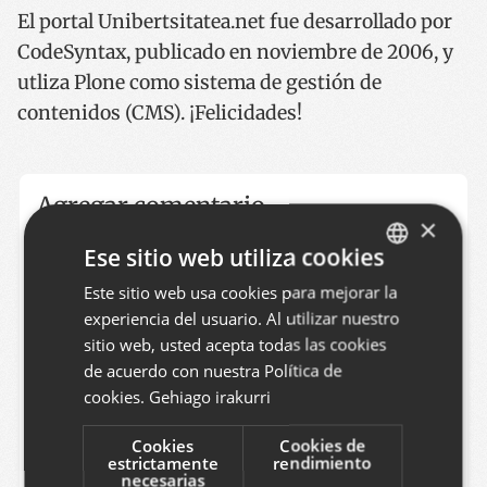
El portal Unibertsitatea.net fue desarrollado por
CodeSyntax, publicado en noviembre de 2006, y
utliza Plone como sistema de gestión de
contenidos (CMS). ¡Felicidades!
Agregar comentario
×
Puede agregar un comentario llenando el
Ese sitio web utiliza cookies
siguiente formulario. Formato de texto plano. Las
Este sitio web usa cookies para mejorar la
BASQUE
direcciones web y de correo electrónico se
experiencia del usuario. Al utilizar nuestro
SPANISH
transforman en vínculos. Comentarios están
sitio web, usted acepta todas las cookies
ENGLISH
moderados.
de acuerdo con nuestra Política de
cookies.
Gehiago irakurri
Cookies
Cookies de
Nombre
estrictamente
rendimiento
necesarias