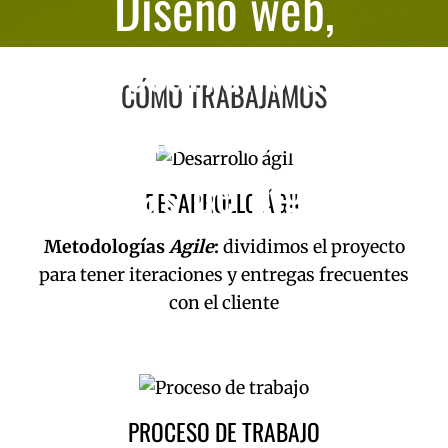
Diseño web,
desarrollo de
CÓMO TRABAJAMOS
aplicaciones y
sistemas de ingeniería
DESARROLLO ÁGIL
Metodologías
Agile
:
dividimos el proyecto
para tener iteraciones y entregas frecuentes
con el cliente
PROCESO DE TRABAJO