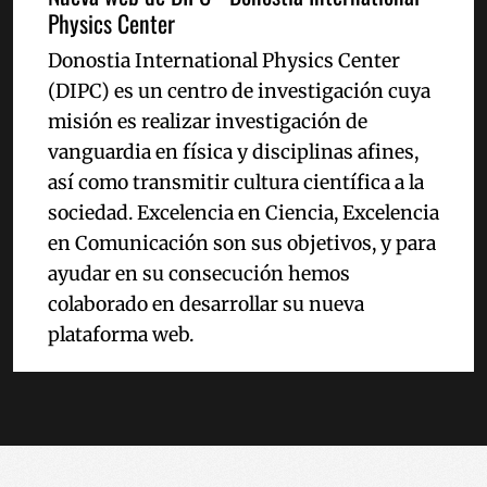
Physics Center
Cookies de preferencias
Cookies de funcionalidad
Las cookies estrictamente necesarias permiten la funcionalidad
Donostia International Physics Center
principal del sitio web, como el inicio de sesión de usuario y la
(DIPC) es un centro de investigación cuya
gestión de cuentas. El sitio web no se puede utilizar correctamente
sin las cookies estrictamente necesarias.
misión es realizar investigación de
Nombre
Proveedor / Dominio
Vencimie
vanguardia en física y disciplinas afines,
__cf_bm
29 minu
Cloudflare Inc.
así como transmitir cultura científica a la
57 segun
.x.com
sociedad. Excelencia en Ciencia, Excelencia
en Comunicación son sus objetivos, y para
ayudar en su consecución hemos
colaborado en desarrollar su nueva
plataforma web.
CookieScriptConsent
1 año
CookieScript
www.codesyntax.com
Política de Privacidad de Google