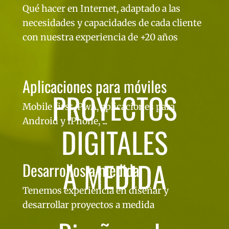
Qué hacer en Internet, adaptado a las
necesidades y capacidades de cada cliente
con nuestra experiencia de +20 años
Aplicaciones para móviles
PROYECTOS
Mobile first, PwA, aplicaciones para
Android y iPhone, ...
DIGITALES
A MEDIDA
Desarrollos a medida
Tenemos experiencia en diseñar y
desarrollar proyectos a medida