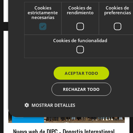
últimos años utilizando PLONE CMS y
Cookies
Cookies de
Cookies de
Volto para el desarrollo del website.
estrictamente
rendimiento
preferencias
necesarias
Cookies de funcionalidad
ACEPTAR TODO
RECHAZAR TODO
MOSTRAR DETALLES
Nueva web de DIPC - Donostia International
Cookies estrictamente necesarias
Cookies de rendimiento