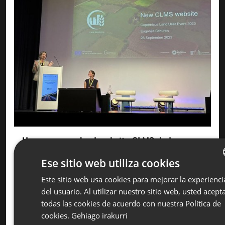
Hemos renovado el website CLMS de la
Agencia Medioambiental Europea (EEA)
Ese sitio web utiliza cookies
La Agencia Europea de Medio Ambiente
Este sitio web usa cookies para mejorar la experienci
BA
(EEA) ha renovado la página web del CLMS
del usuario. Al utilizar nuestro sitio web, usted acept
SP
- Copernicus Land Monitoring Service.
todas las cookies de acuerdo con nuestra Política de
EN
Hemos colaborado con la EEA en los dos
cookies.
Gehiago irakurri