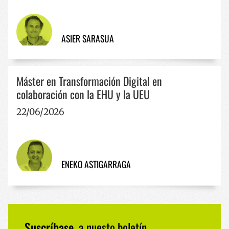
53 segun
.twitter.com
ASIER SARASUA
Máster en Transformación Digital en
colaboración con la EHU y la UEU
_GRECAPTCHA
5 meses
Google LLC
seman
www.google.com
22/06/2026
ENEKO ASTIGARRAGA
Nombre
Proveedor / Dominio
Vencimiento
Des
Suscríbase
a nuesto boletín
Proveedor /
Nombre
Vencimiento
Descripció