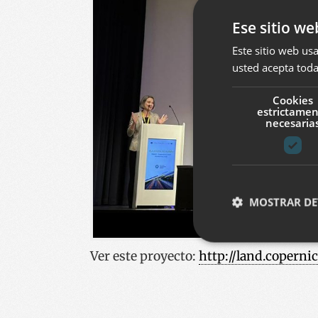
Ese sitio we
Este sitio web usa
usted acepta toda
Cookies
estrictame
necesaria
MOSTRAR DE
Ver este proyecto
:
http://land.coperni
Cookies estrictam
Las cookies estrictam
gestión de cuentas. E