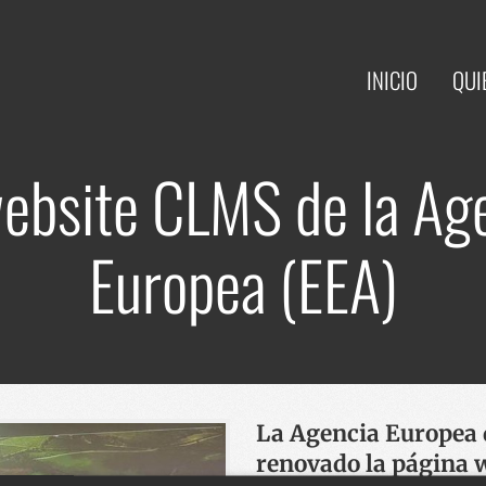
INICIO
QUI
ebsite CLMS de la Ag
Europea (EEA)
La Agencia Europea 
renovado la página 