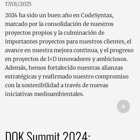
17/01/2025
2024 ha sido un buen año en CodeSyntax,
marcado por la consolidación de nuestros
proyectos propios y la culminación de
importantes proyectos para nuestros clientes, el
__cf_bm
29 minut
Cloudflare Inc.
avance en nuestra mejora continua, y el progreso
53 segun
.twitter.com
en proyectos de I+D innovadores y ambiciosos.
Además, hemos fortalecido nuestras alianzas
estratégicas y reafirmado nuestro compromiso
con la sostenibilidad a través de nuevas
iniciativas medioambientales.
+
_GRECAPTCHA
5 meses 
Google LLC
semana
www.google.com
DOK Summit 2024: