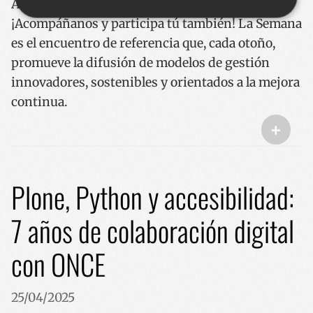
Avanzada coordinada por EUSKALIT.
¡Acompáñanos y participa tú también! La Semana
es el encuentro de referencia que, cada otoño,
Cookies estrictamente necesarias
promueve la difusión de modelos de gestión
Cookies de rendimiento
innovadores, sostenibles y orientados a la mejora
Cookies de preferencias
continua.
Cookies de funcionalidad
+
Las cookies estrictamente necesarias permiten la
funcionalidad principal del sitio web, como el inicio
de sesión de usuario y la gestión de cuentas. El sitio
web no se puede utilizar correctamente sin las
cookies estrictamente necesarias.
Plone, Python y accesibilidad:
Nombre
Proveedor / Dominio
Vencimie
7 años de colaboración digital
__cf_bm
29 minut
Cloudflare Inc.
57 segun
.x.com
con ONCE
25/04/2025