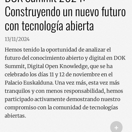
Construyendo un nuevo futuro
con tecnología abierta
13/11/2024
Nombre
Proveedor / Dominio
Vencimiento
Des
Proveedor /
Hemos tenido la oportunidad de analizar el
Nombre
Vencimiento
Descripción
sc_is_visitor_unique
1 año 1 mes
Bisi
StatCounter Ltd
Dominio
Proveedor /
Nombre
Vencimiento
Descripció
kop
.codesyntax.com
Dominio
futuro del conocimiento abierto y digital en DOK
gor
is_unique
1 año 1 mes
Cookie hau
StatCounter
erab
StatCounter
__Secure-YNID
Ltd
.youtube.com
5 meses 4
Summit, Digital Open Knowledge, que se ha
da.
ezartzen du
.statcounter.com
semanas
lehen aldiz
celebrado los días 11 y 12 de noviembre en el
I18N_LANGUAGE
www.codesyntax.com
Sesión
Coo
bisitatzen
VISITOR_INFO1_LIVE
5 meses 4
Cookie hau
Google LLC
web
duzun edo
semanas
Youtubek ez
.youtube.com
Palacio Euskalduna. Una vez más, esta vez más
erab
itzuliko zar
du guneeta
nah
txertatutak
tranquilos y con menos responsabilidad, hemos
due
_ga_R9RG1DCR03
.codesyntax.com
1 año 1 mes
Cookie hau
Youtubeko
hiz
Google
bideoen
participado activamente demostrando nuestro
gor
Analytics-e
erabiltzaile
erab
erabiltzen 
hobespene
compromiso con la comunidad de tecnologías
da,
saioaren
jarraipena
eto
egoerari
egiteko;
abiertas.
bisi
eusteko.
webgunek
edu
bisitariak
+
hau
_ga
1 año 1 mes
Cookie izen
Google LLC
Youtubeko
hiz
hau Google
.codesyntax.com
interfazear