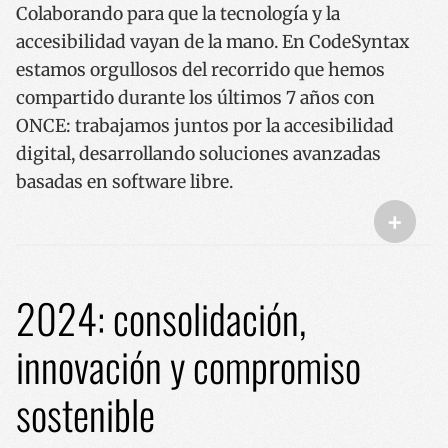
Colaborando para que la tecnología y la
accesibilidad vayan de la mano. En CodeSyntax
CookieScriptConsent
1 año
CookieScript
estamos orgullosos del recorrido que hemos
www.codesyntax.com
compartido durante los últimos 7 años con
ONCE: trabajamos juntos por la accesibilidad
digital, desarrollando soluciones avanzadas
Política de Privacidad de Google
basadas en software libre.
+
VISITOR_PRIVACY_METADATA
5 meses 
YouTube
semana
.youtube.com
2024: consolidación,
innovación y compromiso
sostenible