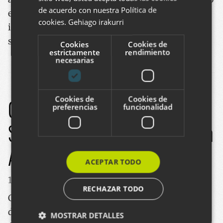
ENGLISH
de acuerdo con nuestra Política de
en Bilbao el acto inaugural, un punto de partida
cookies.
Gehiago irakurri
inspirador hacia un modelo de gestión más
sólido y orientado al futuro.
Cookies
Cookies de
estrictamente
rendimiento
+
necesarias
Cookies de
Cookies de
CodeSyntax se une a la 31
preferencias
funcionalidad
Semana Europea de la Gestión
Avanzada
ACEPTAR TODO
16/09/2025
RECHAZAR TODO
CodeSyntax está colaborando en la promoción y
difusión de la Semana Europea de la Gestión
MOSTRAR DETALLES