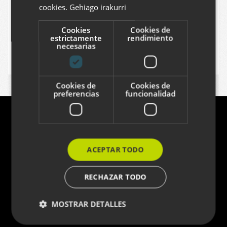
20/03/2012
cookies.
Gehiago irakurri
Cookies
Cookies de
estrictamente
rendimiento
necesarias
GARI ARAOLAZA
Cookies de
Cookies de
preferencias
funcionalidad
Contacto
Azitain industrialdea 3K · E-20600 EIBAR
ACEPTAR TODO
(+34) 943 82 17 80 ·
info@codesyntax.com
RECHAZAR TODO
MOSTRAR DETALLES