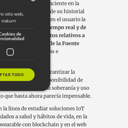
ente empoderar al paciente en la
cesión/compartición de su historial
ro sitio web,
BASQUE
una visión centrada en el usuario la
irakurri
SPANISH
usuario conocer en tiempo real y de
ENGLISH
Cookies de
r todos aquellos datos relativos a
uncionalidad
 con independencia de la Fuente
ados, consultas/pruebas e
njero, etc.).
ockchain
se podrá garantizar la
PTAR TODO
 ciberseguridad y disponibilidad de
ue es más relevante la soberanía y uso
go que hasta ahora parecía impensable.
s de funcionalidad
 la línea de estudiar soluciones IoT
ión de usuario y la
lados a salud y hábitos de vida, en la
 wearable con blockchain y en el web