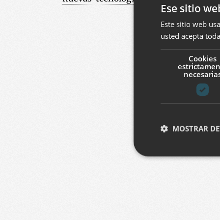
Ese sitio we
Este sitio web usa
usted acepta toda
Cookies
estrictame
necesaria
MOSTRAR DE
Cookies estrictam
Las cookies estrictam
gestión de cuentas. E
Nombre