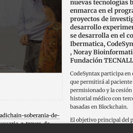
nuevas tecnologías 
enmarca en el prog
proyectos de investi
desarrollo experimen
se desarrolla en el 
Ibermatica, CodeSyn
, Noray Bioinformati
Fundación TECNALI
CodeSyntax participa en 
que permitirá al paciente 
permisionado y la cesión
historial médico con terc
basadas en Blockchain.
adichain-soberania-de-
El objetivo principal del 
suario-a-traves-de-
novedosa plataforma de ge
kchain