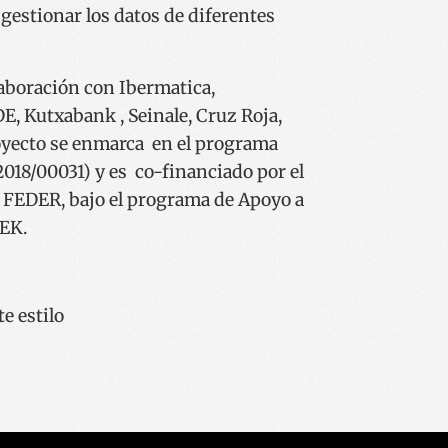
gestionar los datos de diferentes
ereizteko erabiltzen
arentzat, beren
o txosten
laboración con Ibermatica,
rbitzuak erabiltzen
en hobespenak
E, Kutxabank , Seinale, Cruz Roja,
okie-Script.com
 dezan.
yecto se enmarca en el programa
mena eta
18/00031) y es co-financiado por el
 erabiltzen da
ariaren baimenari
 FEDER, bajo el programa de Apoyo a
tu pribatutasun
buruz, etorkizuneko
TEK.
petatzen direla
ereizteko erabiltzen
arentzat, beren
o txosten
e estilo
ookie bat ezartzen
n analisia
tatzean.