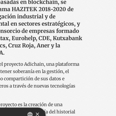
basadas en blockchain, se
rama HAZITEK 2018-2020 de
gación industrial y de
tal en sectores estratégicos, y
consorcio de empresas formado
tax, Eurohelp, CDE, Kutxabank
cs, Cruz Roja, Aner y la
A.
el proyecto Adichain, una plataforma
tener soberanía en la gestión, el
 o compartición de sus datos e
eros a través de nuevas tecnologías
proyecto es la creación de una
stión de la soberanía del historial
×