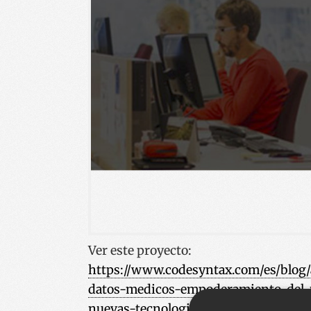
Ver este proyecto
:
https://www.codesyntax.com/es/blog/
datos-medicos-empoderamiento-del-u
nuevas-tecnologias-basadas-en-bloc