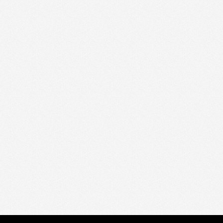
__cf_bm
CookieScriptConse
VISITOR_PRIVACY_
__cf_bm
_GRECAPTCHA