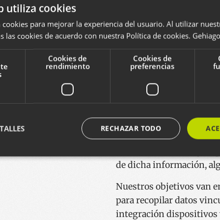
médico que permita realm
b utiliza cookies
gestión, permisionado y 
 cookies para mejorar la experiencia del usuario. Al utilizar nuest
médico con terceros. Con 
s las cookies de acuerdo con nuestra Política de cookies.
Gehiago 
plataforma
permitirá al 
Cookies de
Cookies de
forma integrada gestiona
nte
rendimiento
preferencias
f
s
su información de salud
(servicios públicos, priv
intervenciones en el extra
Gracias a la tecnología
Bl
TALLES
RECHAZAR TODO
ACE
trazabilidad, integridad,
dicha información, y lo q
de dicha información, al
ente necesarias
Cookies de rendimiento
Cookies de preferencias
Cookie
Nuestros objetivos van en
ente necesarias permiten la funcionalidad principal del sitio web, como el inicio de ses
para recopilar datos vincu
l sitio web no se puede utilizar correctamente sin las cookies estrictamente necesarias.
integración dispositivos
Proveedor / Dominio
Vencimiento
Descripción