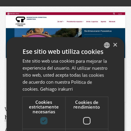
×
Ese sitio web utiliza cookies
Este sitio web usa cookies para mejorar la
BASQUE
experiencia del usuario. Al utilizar nuestro
SPANISH
sitio web, usted acepta todas las cookies
ENGLISH
de acuerdo con nuestra Política de
cookies.
Gehiago irakurri
Cookies
Cookies de
estrictamente
rendimiento
Ver este proyecto
:
necesarias
https://www.eibar.eus/es/igualdad-andretxea
Andretxea es el nombre que recibe el