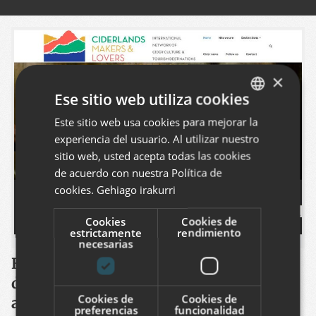
×
Ese sitio web utiliza cookies
Este sitio web usa cookies para mejorar la
BASQUE
experiencia del usuario. Al utilizar nuestro
SPANISH
sitio web, usted acepta todas las cookies
ENGLISH
de acuerdo con nuestra Política de
cookies.
Gehiago irakurri
Cookies
Cookies de
estrictamente
rendimiento
necesarias
Hemos desarrollado el nuevo sitio web
de esta red que engloba a diversos
Cookies de
Cookies de
actores que promocionan la cultura de
preferencias
funcionalidad