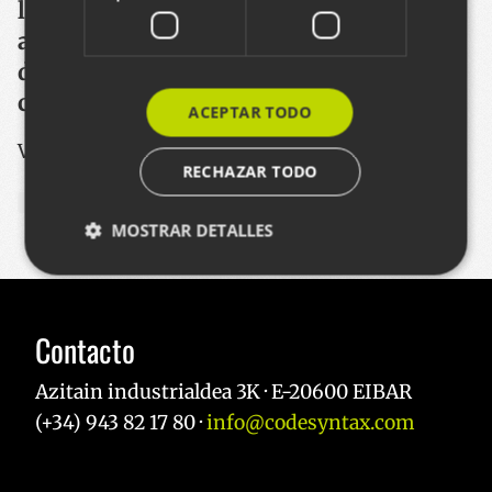
la sidra y el turismo que se genera a su
alrededor. El sitio web ha sido
desarrollado utilizando el gestor de
contenidos Wordpress.
ACEPTAR TODO
Vea otros proyectos de este estilo
RECHAZAR TODO
WORDPRESS
ASOCIACIONES
2019
MOSTRAR DETALLES
Cookies estrictamente necesarias
Contacto
Cookies de rendimiento
Cookies de preferencias
Azitain industrialdea 3K · E-20600 EIBAR
Cookies de funcionalidad
(+34) 943 82 17 80 ·
info@codesyntax.com
Las cookies estrictamente necesarias permiten la
funcionalidad principal del sitio web, como el inicio
de sesión de usuario y la gestión de cuentas. El sitio