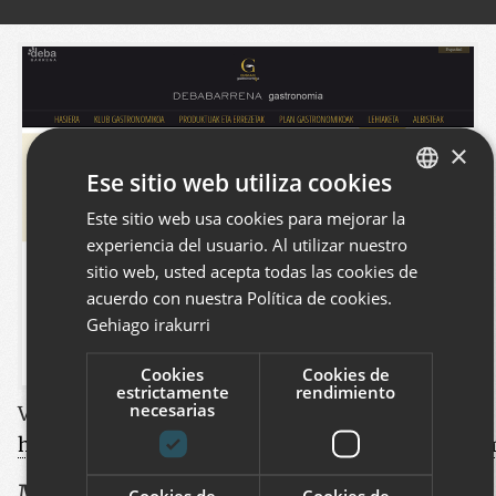
×
Ese sitio web utiliza cookies
Este sitio web usa cookies para mejorar la
BASQUE
experiencia del usuario. Al utilizar nuestro
SPANISH
sitio web, usted acepta todas las cookies de
ENGLISH
acuerdo con nuestra Política de cookies.
Gehiago irakurri
Cookies
Cookies de
estrictamente
rendimiento
necesarias
Ver este proyecto
:
http://www.debabarrenaturismo.com/es/gastrono
Micro-site que muestra la oferta del
Cookies de
Cookies de