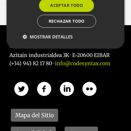
ACEPTAR TODO
PLONE
EDUCACION
RECHAZAR TODO
MOSTRAR DETALLES
Contacto
Azitain industrialdea 3K · E-20600 EIBAR
Cookies estrictamente necesarias
(+34) 943 82 17 80 ·
info@codesyntax.com
Cookies de rendimiento
Cookies de preferencias
Cookies de funcionalidad
Las cookies estrictamente necesarias permiten la
funcionalidad principal del sitio web, como el inicio
de sesión de usuario y la gestión de cuentas. El sitio
web no se puede utilizar correctamente sin las
Mapa del Sitio
cookies estrictamente necesarias.
Nombre
Proveedor / Dominio
Vencimie