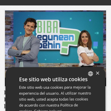
×
Ese sitio web utiliza cookies
Este sitio web usa cookies para mejorar la
BASQUE
Las pioneras finales simultáneas "Biba
experiencia del usuario. Al utilizar nuestro
SPANISH
Egunean Behin" diseñadas junto con el
sitio web, usted acepta todas las cookies
ENGLISH
de acuerdo con nuestra Política de
laboratorio EITBLab, y combinando
cookies.
Gehiago irakurri