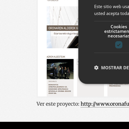
Este sitio web usa
usted acepta toda
Cookies
estrictame
necesaria
MOSTRAR DE
Cookies estrictam
Ver este proyecto
:
http://www.oronafu
Las cookies estrictam
gestión de cuentas. E
Nombre
__cf_bm