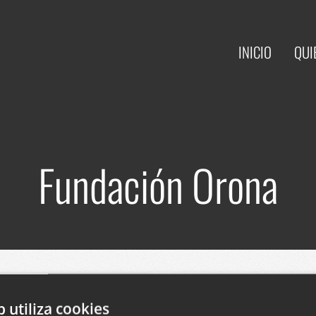
INICIO
QUI
Fundación Orona
El sitio web de Oron
utilizando el gestor 
b utiliza cookies