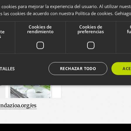
plataforma online p
 cookies para mejorar la experiencia del usuario. Al utilizar nuest
promocionar los proy
s las cookies de acuerdo con nuestra Política de cookies.
Gehiago 
Vea otros proyectos de est
Cookies de
Cookies de
nte
rendimiento
preferencias
f
s
2015
RESPONSIVE
EMPRE
TALLES
RECHAZAR TODO
ACE
ente necesarias
Cookies de rendimiento
Cookies de preferencias
Cookie
ndazioa.org/es
ente necesarias permiten la funcionalidad principal del sitio web, como el inicio de ses
l sitio web no se puede utilizar correctamente sin las cookies estrictamente necesarias.
Proveedor / Dominio
Vencimiento
Descripción
29 minutos
Cookie hau gizakiak eta bot-ak b
Cloudflare Inc.