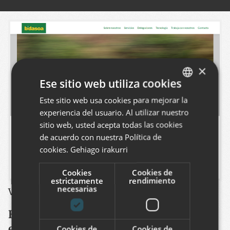
×
Ese sitio web utiliza cookies
Este sitio web usa cookies para mejorar la
BASQUE
experiencia del usuario. Al utilizar nuestro
SPANISH
sitio web, usted acepta todas las cookies
ENGLISH
de acuerdo con nuestra Política de
cookies.
Gehiago irakurri
Cookies
Cookies de
estrictamente
rendimiento
necesarias
Ver este proyecto
:
http://grupobidasoa.com/
Hemos renovado el sitio web de la
empresa de transportes Grupo Bidasoa.
Cookies de
Cookies de