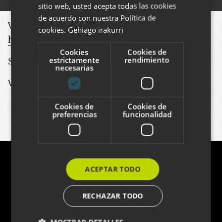
sitio web, usted acepta todas las cookies
ENGLISH
de acuerdo con nuestra Política de
Ver este proyecto
:
cookies.
Gehiago irakurri
http://www.eibar.org/blogak/joana-albret
Cookies
Cookies de
estrictamente
rendimiento
Seminario de bibliotecarios
necesarias
Vea otros proyectos de este estilo
Cookies de
Cookies de
CULTURA
preferencias
funcionalidad
Contacto
ACEPTAR TODO
Azitain industrialdea 3K · E-20600 EIBAR
RECHAZAR TODO
(+34) 943 82 17 80 ·
info@codesyntax.com