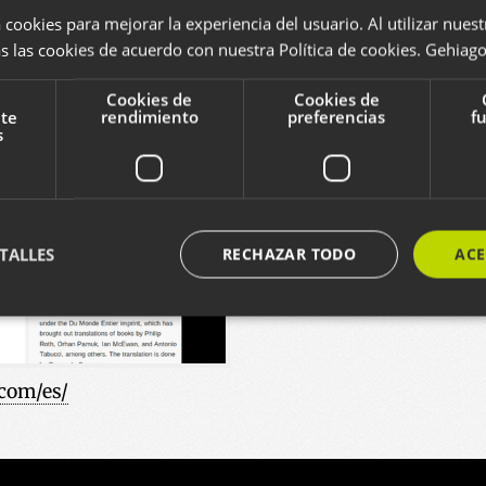
 cookies para mejorar la experiencia del usuario. Al utilizar nuest
Vea otros proyectos de est
s las cookies de acuerdo con nuestra Política de cookies.
Gehiago 
EUSKARA
WORDPRESS
C
Cookies de
Cookies de
nte
rendimiento
preferencias
f
s
TALLES
RECHAZAR TODO
ACE
ente necesarias
Cookies de rendimiento
Cookies de preferencias
Cookie
.com/es/
ente necesarias permiten la funcionalidad principal del sitio web, como el inicio de ses
l sitio web no se puede utilizar correctamente sin las cookies estrictamente necesarias.
Proveedor / Dominio
Vencimiento
Descripción
29 minutos
Cookie hau gizakiak eta bot-ak b
Cloudflare Inc.