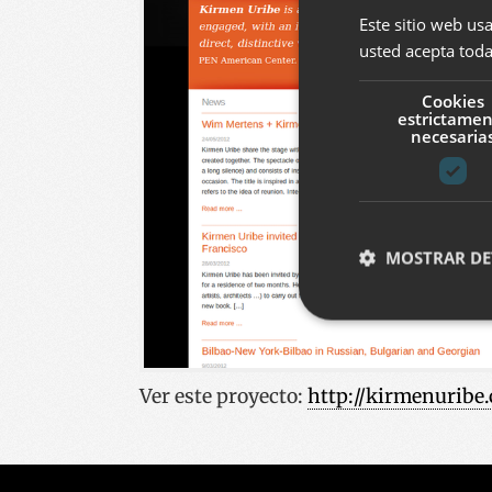
Este sitio web usa
usted acepta toda
Cookies
estrictame
necesaria
MOSTRAR DE
Cookies estrictam
Ver este proyecto
:
http://kirmenuribe
Las cookies estrictam
gestión de cuentas. E
Nombre
__cf_bm