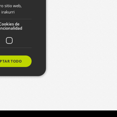
ro sitio web,
BASQUE
e estilo
irakurri
SPANISH
ULTURA
KORPOPRESS
ENGLISH
Cookies de
uncionalidad
PTAR TODO
s de funcionalidad
ión de usuario y la
ereizteko erabiltzen