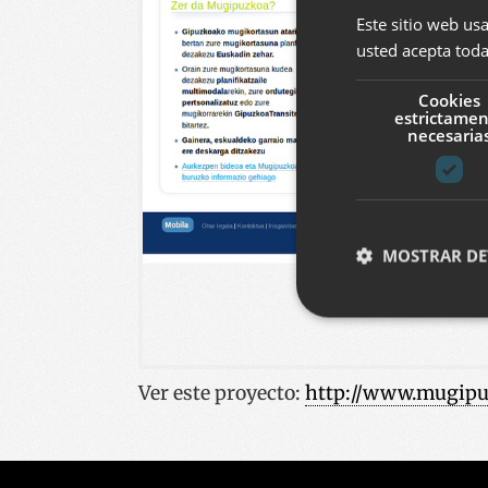
Este sitio web usa
usted acepta toda
Cookies
estrictame
necesaria
MOSTRAR DE
Cookies estrictam
Ver este proyecto
:
http://www.mugipu
Las cookies estrictam
gestión de cuentas. E
Nombre
__cf_bm