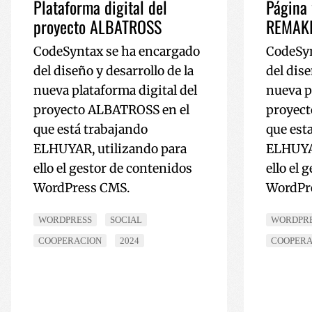
Plataforma digital del
Página 
proyecto ALBATROSS
REMAK
__cf_bm
CodeSyntax se ha encargado
CodeSyn
del diseño y desarrollo de la
del dise
_GRECAPTCHA
nueva plataforma digital del
nueva p
proyecto ALBATROSS en el
proyec
que está trabajando
que est
Nombre
ELHUYAR, utilizando para
ELHUYAR
Nombre
Nombre
sc_is_visitor_unique
ello el gestor de contenidos
ello el 
is_unique
WordPress CMS.
WordPr
__Secure-YNID
I18N_LANGUAGE
_ga_R9RG1DCR03
VISITOR_INFO1_LIV
WORDPRESS
SOCIAL
WORDPR
COOPERACION
2024
COOPERA
_ga
__Secure-
ROLLOUT_TOKEN