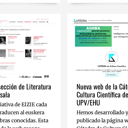
Sesión
Cookie hau Youtubek ezarri du txertatutako bide
Google LLC
jarraipena egiteko.
.youtube.com
ección de Literatura
Nueva web de la Cát
sala
Cultura Científica de
UPV/EHU
iativa de EIZIE cada
traducen al euskera
Hemos desarrollado 
obras conocidas. Esta
publicado la página w