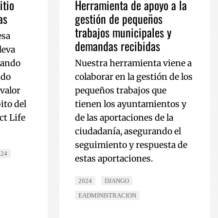
itio
Herramienta de apoyo a la
as
gestión de pequeños
ereizteko erabiltzen
arentzat, beren
trabajos municipales y
o txosten
esa
demandas recibidas
leva
ookie bat ezartzen
n analisia
jando
Nuestra herramienta viene a
tatzean.
ndo
colaborar en la gestión de los
 valor
pequeños trabajos que
ito del
tienen los ayuntamientos y
t Life
de las aportaciones de la
z bisitatzen duzun
ciudadanía, asegurando el
iago duen hizkuntza
seguimiento y respuesta de
itetan edukia
iurtatzeko.
aren egoerari
utako Youtubeko
024
estas aportaciones.
iteko; webguneko
edo zaharra
otzen da, hau da,
ren eguneratze
2024
DJANGO
reizteko erabiltzen
rfaze berrien
ikatzaile gisa
biltzaile talde
EADMINISTRACION
 sartzen da eta
rakusten dizkie,
atzeko erabiltzen da
atzeko.