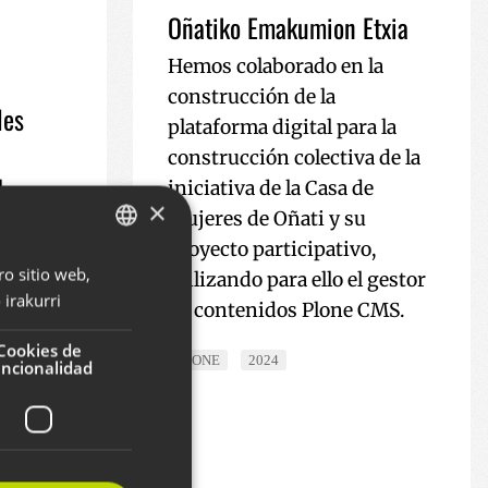
Oñatiko Emakumion Etxia
Hemos colaborado en la
construcción de la
les
plataforma digital para la
construcción colectiva de la
l
iniciativa de la Casa de
×
la red
mujeres de Oñati y su
cos de
proyecto participativo,
ro sitio web,
BASQUE
ativa
utilizando para ello el gestor
irakurri
rrollo
de contenidos Plone CMS.
SPANISH
ENGLISH
Cookies de
PLONE
2024
uncionalidad
es. Web
de
n TICs,
sistema