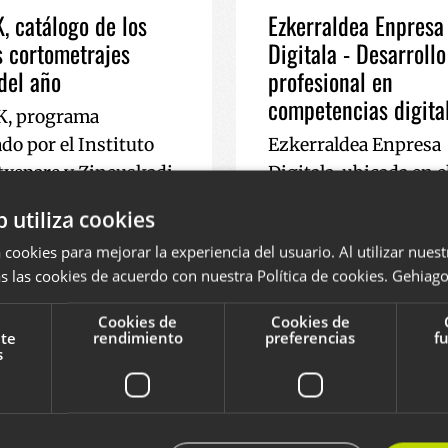
 catálogo de los
Ezkerraldea Enpresa
 cortometrajes
Digitala - Desarrollo
del año
profesional en
competencias digita
, programa
do por el Instituto
Ezkerraldea Enpresa
txepare y Zineuskadi,
Digitala, ubicada en e
a selección de los
Campus de Abanto de 
b utiliza cookies
 cortometrajes
de Parques Tecnológi
 cookies para mejorar la experiencia del usuario. Al utilizar nuest
en un catálogo para
Euskadi, es una inici
s las cookies de acuerdo con nuestra Política de cookies.
Gehiago 
s a los festivales de
que garantiza el desa
celebraciones
profesional de las
Cookies de
Cookies de
nte
rendimiento
preferencias
f
suales más
competencias digital
s
ntes.
para la organización 
eventos formativos e
PYTHON
2024
desarrollada con un 