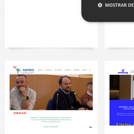
MOSTRAR DE
Cookies estrictam
Las cookies estrictam
gestión de cuentas. E
Nombre
__cf_bm
CookieScriptConse
VISITOR_PRIVACY_