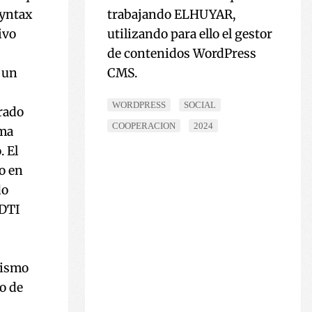
Syntax
trabajando ELHUYAR,
ivo
utilizando para ello el gestor
de contenidos WordPress
 un
CMS.
WORDPRESS
SOCIAL
rado
COOPERACION
2024
ema
 El
o en
do
CDTI
mismo
o de