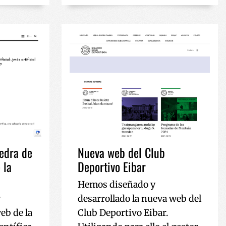
oen ikuspegien
edra de
Nueva web del Club
 la
Deportivo Eibar
Hemos diseñado y
y
desarrollado la nueva web del
eb de la
Club Deportivo Eibar.