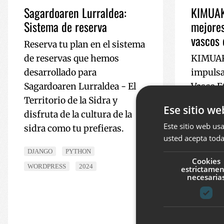
Sagardoaren Lurraldea:
KIMUAK,
Sistema de reserva
mejores
vascos 
Reserva tu plan en el sistema
de reservas que hemos
KIMUAK
desarrollado para
impulsa
Sagardoaren Lurraldea - El
Vasco E
Territorio de la Sidra y
aúna un
Ese sitio we
disfruta de la cultura de la
mejores
Este sitio web usa
sidra como tu prefieras.
vascos 
usted acepta toda
enviarlo
DJANGO
PYTHON
cine y 
Cookies
WORDPRESS
2024
estrictame
audiovi
necesaria
importa
DJANGO