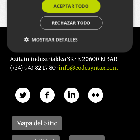
ACEPTAR TODO
EADMINISTRACION
RECHAZAR TODO
MOSTRAR DETALLES
Contacto
Azitain industrialdea 3K · E-20600 EIBAR
Cookies estrictamente necesarias
(+34) 943 82 17 80 ·
info@codesyntax.com
Cookies de rendimiento
Cookies de preferencias
Cookies de funcionalidad
Las cookies estrictamente necesarias permiten la
funcionalidad principal del sitio web, como el inicio
de sesión de usuario y la gestión de cuentas. El sitio
web no se puede utilizar correctamente sin las
Mapa del Sitio
cookies estrictamente necesarias.
Nombre
Proveedor / Dominio
Vencimie