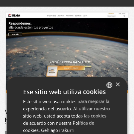
×
Ese sitio web utiliza cookies
Este sitio web usa cookies para mejorar la
BASQUE
experiencia del usuario. Al utilizar nuestro
SPANISH
Ver este proyecto
:
sitio web, usted acepta todas las cookies
https://www.ulmaconstruction.es/es-es
ENGLISH
de acuerdo con nuestra Política de
cookies.
Gehiago irakurri
Hemos rediseñado este sitio web que