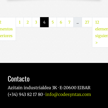
2
1
2
3
4
5
6
7
...
27
12
ementos
elemen
(actual)
eriores
siguie
>
Contacto
Azitain industrialdea 3K · E-20600 EIBAR
(+34) 943 82 17 80 ·
info@codesyntax.com