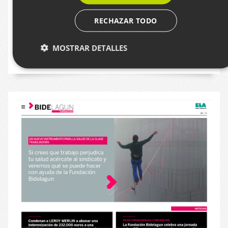
de desarrollo comarcal, pionera en el País
RECHAZAR TODO
Vasco.
MOSTRAR DETALLES
WORDPRESS
EADMINISTRACION
2023
Cookies estrictamente necesarias
Cookies de rendimiento
Cookies de preferencias
Cookies de funcionalidad
Las cookies estrictamente necesarias permiten la
funcionalidad principal del sitio web, como el inicio de
sesión de usuario y la gestión de cuentas. El sitio web no se
puede utilizar correctamente sin las cookies estrictamente
necesarias.
Nombre
Proveedor / Dominio
Vencimie
__cf_bm
29 minut
Cloudflare Inc.
57 segun
.x.com