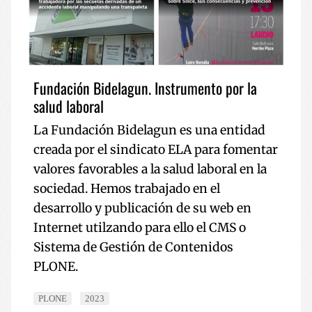
Fundación Bidelagun. Instrumento por la
CookieScriptConsent
1 año
CookieScript
salud laboral
www.codesyntax.com
La Fundación Bidelagun es una entidad
Política de
creada por el sindicato ELA para fomentar
Privacidad de Google
valores favorables a la salud laboral en la
sociedad. Hemos trabajado en el
desarrollo y publicación de su web en
Internet utilzando para ello el CMS o
VISITOR_PRIVACY_METADATA
5 meses
Sistema de Gestión de Contenidos
YouTube
semana
.youtube.com
PLONE.
PLONE
2023