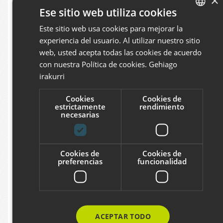
×
Ese sitio web utiliza cookies
Este sitio web usa cookies para mejorar la
BASQUE
experiencia del usuario. Al utilizar nuestro sitio
SPANISH
web, usted acepta todas las cookies de acuerdo
ENGLISH
con nuestra Política de cookies.
Gehiago
irakurri
Cookies
Cookies de
estrictamente
rendimiento
necesarias
Nueva web de DEBEGESA
Hemos desarrollado la nueva web de
Cookies de
Cookies de
preferencias
funcionalidad
DEBEGESA, la sociedad para el desarrollo
socioeconómico de DEBABARRENA. En la
web desarrollada en WordPress, podrás
encontrar información actualizada sobre
ACEPTAR TODO
todos los servicios que ofrece la Agencia