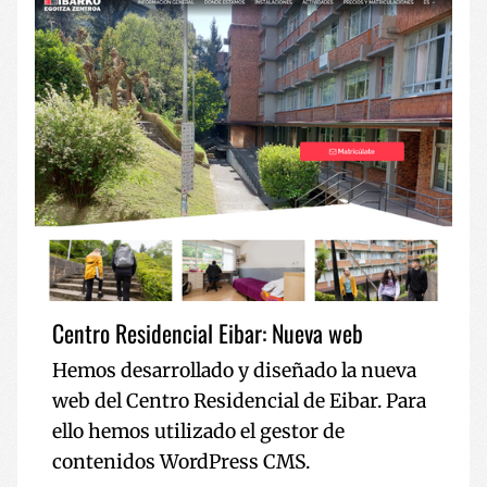
saioaren et
du txertat
kanpainare
bideoen
datuak
ikuspegien
kalkulatzek
jarraipena
erabiltzen 
egiteko.
guneen anal
txostenetar
Centro Residencial Eibar: Nueva web
Hemos desarrollado y diseñado la nueva
web del Centro Residencial de Eibar. Para
ello hemos utilizado el gestor de
contenidos WordPress CMS.