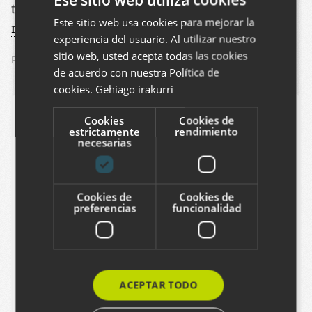
tiempos. Si tienes dudas,
ponte en contacto con
Este sitio web usa cookies para mejorar la
BASQUE
nosotros
.
experiencia del usuario. Al utilizar nuestro
SPANISH
sitio web, usted acepta todas las cookies
RESPONSIVE
GOOGLE
POSICIONAMIENTO
ENGLISH
de acuerdo con nuestra Política de
cookies.
Gehiago irakurri
Agregar comentario
Cookies
Cookies de
estrictamente
rendimiento
Puede agregar un comentario llenando el
necesarias
siguiente formulario. Formato de texto plano. Las
direcciones web y de correo electrónico se
Cookies de
Cookies de
transforman en vínculos. Comentarios están
preferencias
funcionalidad
moderados.
Nombre
ACEPTAR TODO