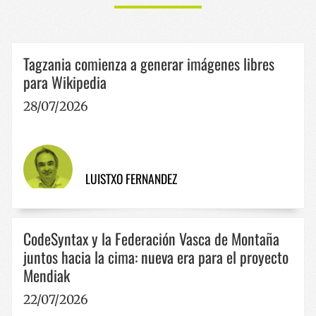
Tagzania comienza a generar imágenes libres
para Wikipedia
CookieScriptConsent
1 año
CookieScript
28/07/2026
www.codesyntax.com
Política de Privacidad de Google
LUISTXO FERNANDEZ
CodeSyntax y la Federación Vasca de Montaña
VISITOR_PRIVACY_METADATA
5 meses 
YouTube
juntos hacia la cima: nueva era para el proyecto
semana
.youtube.com
Mendiak
22/07/2026