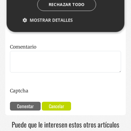
RECHAZAR TODO
Correo electrónico
MOSTRAR DETALLES
Cookies estrictamente necesarias
Comentario
Cookies de rendimiento
Cookies de preferencias
Cookies de funcionalidad
Las cookies estrictamente necesarias permiten la
funcionalidad principal del sitio web, como el inicio
de sesión de usuario y la gestión de cuentas. El sitio
Captcha
web no se puede utilizar correctamente sin las
cookies estrictamente necesarias.
Comentar
Cancelar
Nombre
Proveedor / Dominio
Vencimie
__cf_bm
29 minut
Cloudflare Inc.
57 segun
.x.com
Puede que le interesen estos otros artículos