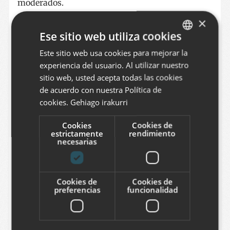
moderados.
×
Ese sitio web utiliza cookies
Nombre
Este sitio web usa cookies para mejorar la
BASQUE
experiencia del usuario. Al utilizar nuestro
SPANISH
sitio web, usted acepta todas las cookies
ENGLISH
de acuerdo con nuestra Política de
Correo electrónico
cookies.
Gehiago irakurri
Cookies
Cookies de
estrictamente
rendimiento
necesarias
Comentario
Cookies de
Cookies de
preferencias
funcionalidad