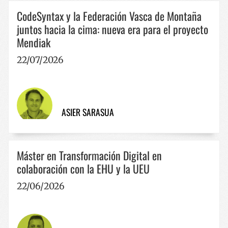
__cf_bm
29 minut
Cloudflare Inc.
CodeSyntax y la Federación Vasca de Montaña
57 segun
.x.com
juntos hacia la cima: nueva era para el proyecto
Mendiak
22/07/2026
CookieScriptConsent
1 año
CookieScript
ASIER SARASUA
www.codesyntax.com
Máster en Transformación Digital en
Política de Privacidad de Google
colaboración con la EHU y la UEU
22/06/2026
VISITOR_PRIVACY_METADATA
5 meses 
YouTube
semana
.youtube.com