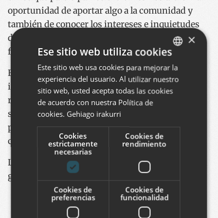
oportunidad de aportar algo a la comunidad y
también de conocer los intereses e inquietudes
×
de otros desarrolladores respecto al presente y
Ese sitio web utiliza cookies
futuro de Wordpress.
Este sitio web usa cookies para mejorar la
BASQUE
El sábado las charlas fueron en general muy
experiencia del usuario. Al utilizar nuestro
SPANISH
interesantes y muchas de ellas nos hicieron
sitio web, usted acepta todas las cookies
reflexionar y nos aportaron ideas interesantes
ENGLISH
de acuerdo con nuestra Política de
sobre cómo mejorar nuestro enfoque de los
cookies.
Gehiago irakurri
proyectos de Wordpress, optimizar nuestro
Cookies
Cookies de
código, etc.
estrictamente
rendimiento
necesarias
La Conferencia Wordcamp Barcelona 2023 fue un
gran evento comunitario, y consistió en:
Cookies de
Cookies de
29 presentaciones, 17 en catalán, 10 en
preferencias
funcionalidad
castellano y 2 en inglés