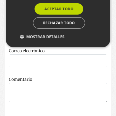
moderados.
ACEPTAR TODO
Nombre
RECHAZAR TODO
MOSTRAR DETALLES
Correo electrónico
Cookies estrictamente necesarias
Cookies de rendimiento
Cookies de preferencias
Comentario
Cookies de funcionalidad
Las cookies estrictamente necesarias permiten la
funcionalidad principal del sitio web, como el inicio
de sesión de usuario y la gestión de cuentas. El sitio
web no se puede utilizar correctamente sin las
cookies estrictamente necesarias.
Nombre
Proveedor / Dominio
Vencimie