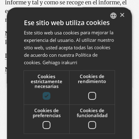
informe y tal y como se recoge en el informe, el
ecosistema de empresas ZOPE/PLONE es mucho
×
más amplio que la propia asociación.
Ese sitio web utiliza cookies
Este sitio web usa cookies para mejorar la
BASQUE
Nota de Prensa
UNU Merit Flossimpact Press
experiencia del usuario. Al utilizar nuestro
Release
SPANISH
sitio web, usted acepta todas las cookies
ENGLISH
de acuerdo con nuestra Política de
Informe Flossimpact
(1,8Mb)
cookies.
Gehiago irakurri
Noticia en la web de ZEA Partners
Cookies
Cookies de
estrictamente
rendimiento
necesarias
Agregar comentario
Puede agregar un comentario llenando el
Cookies de
Cookies de
preferencias
funcionalidad
siguiente formulario. Formato de texto plano. Las
direcciones web y de correo electrónico se
transforman en vínculos. Comentarios están