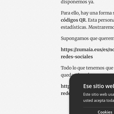
disponemos ya.
Para ello, hay una forma 
códigos QR
. Esta person
estadísticas. Mostraremo
Supongamos que queremos
https://zumaia.eus/es/
redes-sociales
Todo lo que tenemos que 
quedando así:
Ese sitio we
https://zumaia.eus/es/
redes-sociales?utm_so
Este sitio web usa
usted acepta toda
Cookies