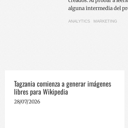
creados. Al probar a leer
alguna intermedia del p
VISITOR_PRIVACY_
ANALYTICS
MARKETING
__cf_bm
_GRECAPTCHA
Tagzania comienza a generar imágenes
libres para Wikipedia
Nombre
Nombre
Nombre
28/07/2026
sc_is_visitor_unique
is_unique
__Secure-YNID
I18N_LANGUAGE
_ga_R9RG1DCR03
VISITOR_INFO1_LIV