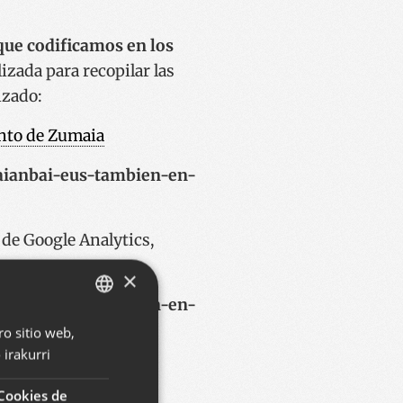
que codificamos en los
izada para recopilar las
izado:
nto de Zumaia
maianbai-eus-tambien-en-
 de Google Analytics,
×
maianbai-eus-tambien-en-
=testqr
ro sitio web,
BASQUE
irakurri
SPANISH
ENGLISH
Cookies de