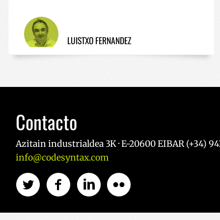
_ga
__Secure-
ROLLOUT_TOKEN
LUISTXO FERNANDEZ
YSC
Contacto
Azitain industrialdea 3K · E-20600 EIBAR (+34) 943
info@codesyntax.com