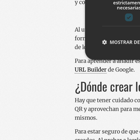
y con esta nueva URL, de
estrictame
necesaria
Al utilizar este nuevo có
forma específica y poste
MOSTRAR DE
de los códigos QR que ut
Para aprender a añadir e
URL Builder
de Google.
Cookies estrictam
¿Dónde crear l
Las cookies estrictam
gestión de cuentas. E
Nombre
Hay que tener cuidado co
__cf_bm
QR y aprovechan para me
mismos.
CookieScriptConse
Para estar seguro de que