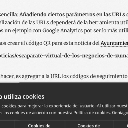
sencilla:
Añadiendo ciertos parámetros en las URLs 
alización de las URLs dependerá de la herramienta util
s un ejemplo con Google Analytics por ser lo más util
 crear el código QR para esta noticia del
Ayuntamie
noticias/escaparate-virtual-de-los-negocios-de-zu
hacer, es agregar a la URL los códigos de seguimiento
b utiliza cookies
noticias/escaparate-virtual-de-los-negocios-de-zu
urce=folleto&utm_medium=codigoqr&utm_campaign
 cookies para mejorar la experiencia del usuario. Al utilizar nuest
s las cookies de acuerdo con nuestra Política de cookies.
Gehiago 
Cookies de
Cookies de