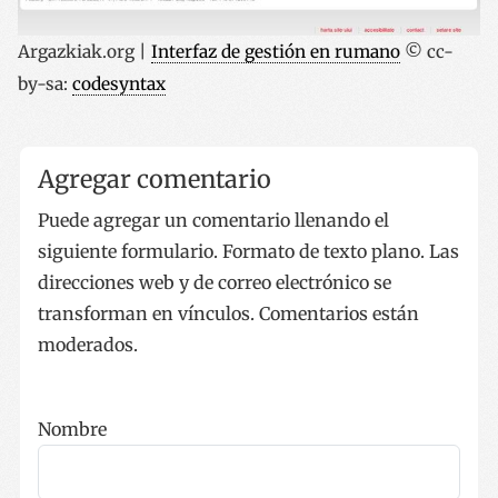
53 segun
.twitter.com
Argazkiak.org |
Interfaz de gestión en rumano
© cc-
by-sa:
codesyntax
Agregar comentario
_GRECAPTCHA
5 meses 
Google LLC
Puede agregar un comentario llenando el
semana
www.google.com
siguiente formulario. Formato de texto plano. Las
direcciones web y de correo electrónico se
transforman en vínculos. Comentarios están
moderados.
Nombre
Nombre
Proveedor / Dominio
Vencimiento
Des