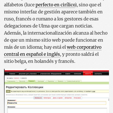
alfabetos (luce
perfecto en cirílico
), sino que el
Las cookies estrictamente necesarias permiten la
mismo interfaz de gestión aparece también en
funcionalidad principal del sitio web, como el inicio
de sesión de usuario y la gestión de cuentas. El sitio
ruso, francés o rumano a los gestores de esas
web no se puede utilizar correctamente sin las
cookies estrictamente necesarias.
delegaciones de Ulma que cargan noticias.
Además, la internacionalización alcanza al hecho
Nombre
Proveedor / Dominio
Vencimie
de que un mismo sitio web puede funcionar en
__cf_bm
29 minut
Cloudflare Inc.
57 segun
.x.com
más de un idioma; hay está el
web corporativo
central en español e inglés
, y pronto saldrá el
sitio belga, en holandés y francés.
CookieScriptConsent
1 año
CookieScript
www.codesyntax.com