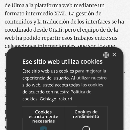
de Ulma a la plataforma web mediante un
formato intermedio XML. La gestión de
contenidos y la traducción de los interfaces se ha
coordinado desde Oñati, pero el equipo de de la
web ha podido repartir esos trabajos entre sus
delegaciones internacionales, que son los que
×
escriben las noticias, por ejemplo.
Ese sitio web utiliza cookies
CodeSyntax no gestiona el contenido de las webs,
Este sitio web usa cookies para mejorar la
BASQUE
experiencia del usuario. Al utilizar nuestro
y en cuanto a formación, la impartió en Oñati,
SPANISH
sitio web, usted acepta todas las cookies
desde donde han podido difundir esa práctica
ENGLISH
de acuerdo con nuestra Política de
entre sus delegaciones. Nosotros nos
cookies.
Gehiago irakurri
encargamos de las actualizaciones de la
plataforma, atendemos a que el hosting funcione
Cookies
Cookies de
estrictamente
rendimiento
bien, y asistimos en la creación de nuevas
necesarias
versiones nacionales sólo hasta su inauguración.