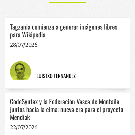
erabiltzaile
Horren bide
bakarrak
YouTubek
bereizteko
erabiltzaile
erabiltzen d
desberdine
ausaz
bertsio edo
Tagzania comienza a generar imágenes libres
sortutako
ezarpen
zenbaki bat
esperiment
para Wikipedia
bezeroaren
erakusten d
identifikatz
plataforma
gisa esleituz
hobetzeko 
28/07/2026
Gune batek
esperientzi
orrialde-
pertsonaliz
eskaera
bakoitzean
YSC
Sesión
Cookie hau
Google LLC
sartzen da 
Youtubek ez
.youtube.com
bisitarien,
du txertatu
saioaren et
bideoen
LUISTXO FERNANDEZ
kanpainare
ikuspegien
datuak
jarraipena
kalkulatzek
egiteko.
erabiltzen 
guneen anal
txostenetar
CodeSyntax y la Federación Vasca de Montaña
juntos hacia la cima: nueva era para el proyecto
Mendiak
22/07/2026