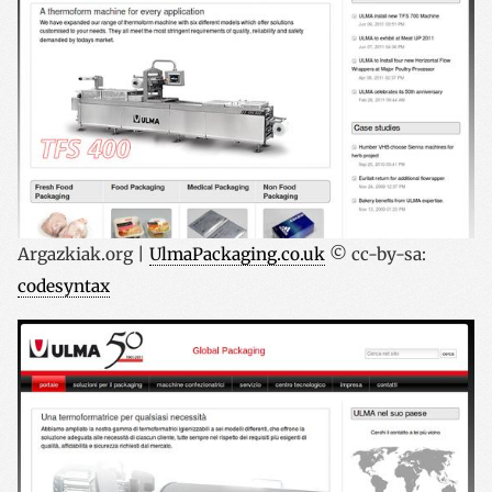
Argazkiak.org |
UlmaPackaging.co.uk
© cc-by-sa:
codesyntax