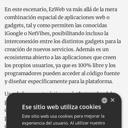
En este escenario, EzWeb va más allá de la mera
combinación espacial de aplicaciones web o
gadgets, tal y como permiten las conocidas
iGoogle o NetVibes, posibilitando incluso la
interconexión entre los distintos gadgets para la
creación de nuevos servicios. Además es un
ecosistema abierto a las aplicaciones que creen
los propios usuarios, ya que es 100% libre y los
programadores pueden acceder al código fuente
y diseñar específicamente para la plataforma.
Una de las características más destacadas del
×
proyecto EzWeb es que posibilita un modelo de
Ese sitio web utiliza cookies
desarrollo de aplicaciones más rápido y flexible,
Este sitio web usa cookies para mejorar la
BASQUE
pues involucra a los usuarios finales como parte
experiencia del usuario. Al utilizar nuestro
SPANISH
del proceso. Igualmente es ventajoso para las