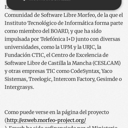
EzWeb ha sido desarrollada en el marco de la
Comunidad de Software Libre Morfeo, de la que el
Cookies estrictamente necesarias
Instituto Tecnológico de Informática forma parte
Cookies de rendimiento
como miembro del BOARD, y que ha sido
Cookies de preferencias
impulsada por Telefónica I+D junto con diversas
Cookies de funcionalidad
universidades, como la UPM y la URJC, la
Fundación CTIC, el Centro de Excelencia de
Las cookies estrictamente necesarias permiten la
funcionalidad principal del sitio web, como el inicio
Software Libre de Castilla la Mancha (CESLCAM)
de sesión de usuario y la gestión de cuentas. El sitio
web no se puede utilizar correctamente sin las
y otras empresas TIC como CodeSyntax, Yaco
cookies estrictamente necesarias.
Sistemas, Treelogic, Intercom Factory, Gesimde o
Nombre
Proveedor / Dominio
Vencimie
Intergrasys.
__cf_bm
29 minut
Cloudflare Inc.
57 segun
.x.com
Como puede verse en la página del proyecto
(
http://ezweb.morfeo-project.org/