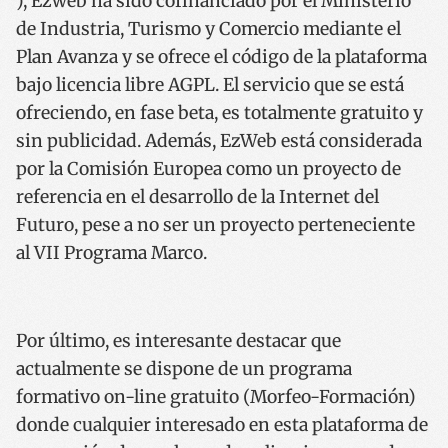
), Ezweb ha sido cofinanciado por el Ministerio
de Industria, Turismo y Comercio mediante el
Plan Avanza y se ofrece el código de la plataforma
CookieScriptConsent
1 año
CookieScript
bajo licencia libre AGPL. El servicio que se está
www.codesyntax.com
ofreciendo, en fase beta, es totalmente gratuito y
sin publicidad. Además, EzWeb está considerada
por la Comisión Europea como un proyecto de
Política de Privacidad de Google
referencia en el desarrollo de la Internet del
Futuro, pese a no ser un proyecto perteneciente
al VII Programa Marco.
VISITOR_PRIVACY_METADATA
5 meses 
YouTube
semana
.youtube.com
Por último, es interesante destacar que
actualmente se dispone de un programa
formativo on-line gratuito (Morfeo-Formación)
donde cualquier interesado en esta plataforma de