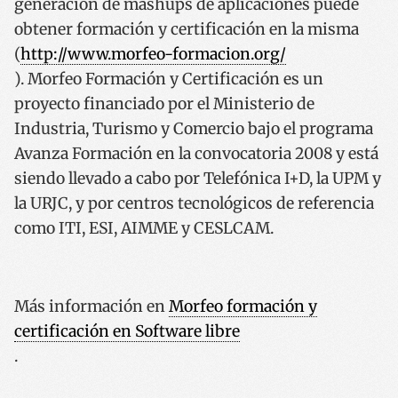
generación de mashups de aplicaciones puede
obtener formación y certificación en la misma
(
http://www.morfeo-formacion.org/
). Morfeo Formación y Certificación es un
proyecto financiado por el Ministerio de
Industria, Turismo y Comercio bajo el programa
__cf_bm
29 minut
Cloudflare Inc.
53 segun
Avanza Formación en la convocatoria 2008 y está
.twitter.com
siendo llevado a cabo por Telefónica I+D, la UPM y
la URJC, y por centros tecnológicos de referencia
como ITI, ESI, AIMME y CESLCAM.
Más información en
Morfeo formación y
_GRECAPTCHA
5 meses 
Google LLC
semana
www.google.com
certificación en Software libre
.