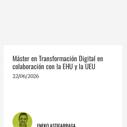
ión de usuario y la
ereizteko erabiltzen
arentzat, beren
o txosten
rbitzuak erabiltzen
en hobespenak
okie-Script.com
 dezan.
Máster en Transformación Digital en
mena eta
colaboración con la EHU y la UEU
 erabiltzen da
ariaren baimenari
tu pribatutasun
22/06/2026
buruz, etorkizuneko
petatzen direla
ereizteko erabiltzen
arentzat, beren
o txosten
ookie bat ezartzen
n analisia
tatzean.
ENEKO ASTIGARRAGA