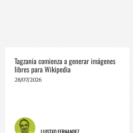
Las cookies estrictam
gestión de cuentas. E
Nombre
__cf_bm
CookieScriptConse
Tagzania comienza a generar imágenes
VISITOR_PRIVACY_
libres para Wikipedia
28/07/2026
__cf_bm
_GRECAPTCHA
LUISTXO FERNANDEZ