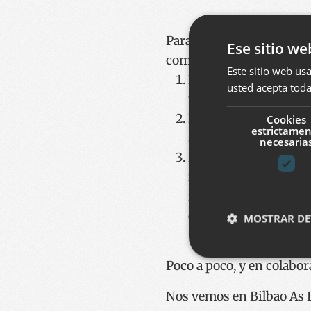
Para trabajar en ellos, r
Ese sitio we
comunidad Bilbao As Fab
Este sitio web usa
HIRI LABS - TALKS
usted acepta toda
tomar al final unas ce
HIRI LABS - DAY
. E
Cookies
estrictame
sucederá el segundo j
necesaria
EVENTOS e INICIAT
iniciativas abiertas 
fue la jornada
"20 ur
en nuestro caso prob
MOSTRAR DE
innovadoras, entre ot
Poco a poco, y en colabor
Cookies estrictam
Nos vemos en Bilbao As 