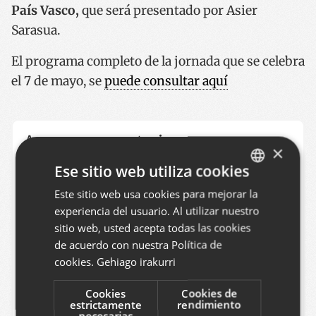
País Vasco,
que será presentado por Asier
Sarasua.
El programa completo de la jornada que se celebra
el 7 de mayo, se
puede consultar aquí
Agregar comentario
×
Puede agregar un comentario llenando el
Ese sitio web utiliza cookies
siguiente formulario. Formato de texto plano. Las
Este sitio web usa cookies para mejorar la
BASQUE
direcciones web y de correo electrónico se
experiencia del usuario. Al utilizar nuestro
SPANISH
transforman en vínculos. Comentarios están
sitio web, usted acepta todas las cookies
ENGLISH
de acuerdo con nuestra Política de
moderados.
cookies.
Gehiago irakurri
Cookies
Cookies de
Nombre
estrictamente
rendimiento
necesarias