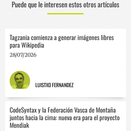
Cookies de preferencias
Puede que le interesen estos otros artículos
Cookies de funcionalidad
Las cookies estrictamente necesarias permiten la
funcionalidad principal del sitio web, como el inicio
de sesión de usuario y la gestión de cuentas. El sitio
web no se puede utilizar correctamente sin las
Tagzania comienza a generar imágenes libres
cookies estrictamente necesarias.
para Wikipedia
Nombre
Proveedor / Dominio
Vencimie
28/07/2026
__cf_bm
29 minut
Cloudflare Inc.
57 segun
.x.com
LUISTXO FERNANDEZ
CodeSyntax y la Federación Vasca de Montaña
CookieScriptConsent
1 año
CookieScript
juntos hacia la cima: nueva era para el proyecto
www.codesyntax.com
Mendiak