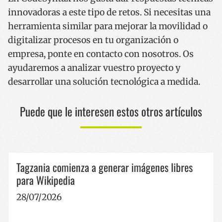
cookies estrictamente necesarias.
innovadoras a este tipo de retos. Si necesitas una
Nombre
Proveedor / Dominio
Vencimie
herramienta similar para mejorar la movilidad o
__cf_bm
29 minut
Cloudflare Inc.
digitalizar procesos en tu organización o
57 segun
.x.com
empresa, ponte en contacto con nosotros. Os
ayudaremos a analizar vuestro proyecto y
desarrollar una solución tecnológica a medida.
Puede que le interesen estos otros artículos
CookieScriptConsent
1 año
CookieScript
www.codesyntax.com
Tagzania comienza a generar imágenes libres
para Wikipedia
Política de Privacidad de Google
28/07/2026