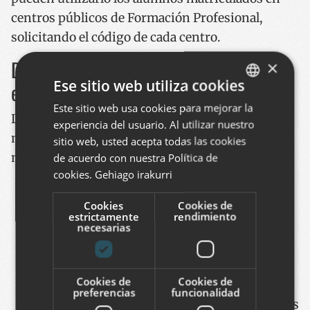
centros públicos de Formación Profesional,
solicitando el código de cada centro.
Desarrollo técnico: Fiabilidad y
×
Ese sitio web utiliza cookies
escalabilidad
Este sitio web usa cookies para mejorar la
BASQUE
La arquitectura de la aplicación es moderna y
experiencia del usuario. Al utilizar nuestro
SPANISH
modular para garantizar una gran utilidad y un
sitio web, usted acepta todas las cookies
ENGLISH
mantenimiento sencillo.
de acuerdo con nuestra Política de
cookies.
Gehiago irakurri
Frontend
: La lógica y dinamicidad de la
Cookies
Cookies de
aplicación la hemos desarrollado a través
estrictamente
rendimiento
de ReactJS, y para completar la interfaz,
necesarias
tanto atractiva como funcional, hemos
utilizado la herramienta Ionic Framework
Cookies de
Cookies de
UI. Para arrancar bajo una infraestructura
preferencias
funcionalidad
nativa se ha utilizado CapacitorJS. Esto nos