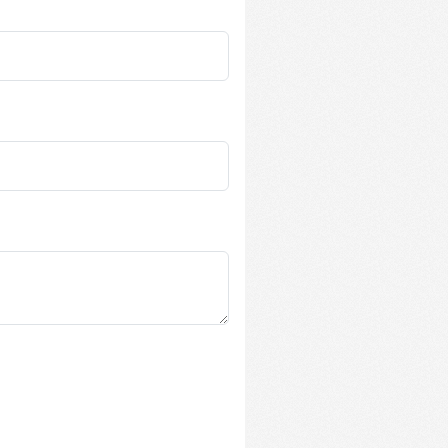
ión de usuario y la
ereizteko erabiltzen
arentzat, beren
o txosten
rbitzuak erabiltzen
en hobespenak
okie-Script.com
 dezan.
mena eta
 erabiltzen da
ariaren baimenari
tu pribatutasun
buruz, etorkizuneko
petatzen direla
ereizteko erabiltzen
arentzat, beren
o txosten
ookie bat ezartzen
n analisia
tatzean.