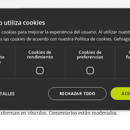
 de eCommerce, con un realismo que me gustó por si
 al usuario, pero como el cliente también necesita ven
b utiliza cookies
as técnicas al uso, con ejemplos, como podría ser mos
 cookies para mejorar la experiencia del usuario. Al utilizar nuest
otro muy barato.
s las cookies de acuerdo con nuestra Política de cookies.
Gehiago 
Cookies de
Cookies de
e valió sobre todo para poner en mi punto de mira a 
nte
rendimiento
preferencias
f
tuvo bien intercambiar sensaciones e ideas con otros
s
ario
TALLES
RECHAZAR TODO
ACE
rio llenando el siguiente formulario. Formato de texto pl
ansforman en vínculos. Comentarios están moderados.
ente necesarias
Cookies de rendimiento
Cookies de preferencias
Cookie