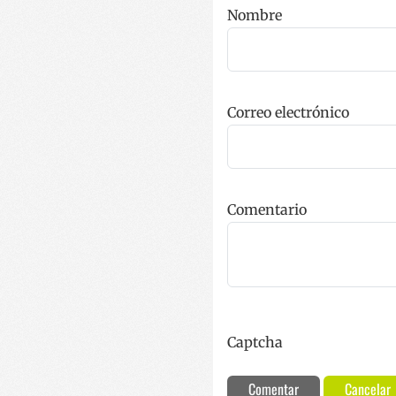
Las cookies estrictam
Nombre
gestión de cuentas. E
Nombre
__cf_bm
Correo electrónico
CookieScriptConse
VISITOR_PRIVACY_
Comentario
__cf_bm
Captcha
_GRECAPTCHA
Comentar
Cancelar