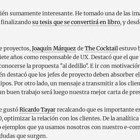
én sumamente interesante. He tomado una de las i
á finalizando
su tesis que se convertirá en libro
, y desd
e proyectos,
Joaquín Márquez
de
The Cocktail
estuvo b
ete años como responsable de UX. Destacó que el que 
conocerse la propuesta "al dedillo". E ir con motivación
n destacó que los jefes de proyecto deben absorber el
uipos. Por otro lado, un mensaje a transmitir a los cli
 un buen trabajo será luego nuestra mejor carta de pre
me gustó
Ricardo Tayar
recalcando que es importante ex
 optimizar la relación con los clientes. De la analític
o ejemplos que ya usamos nosotros con nuestro e-com
 dudas que surgen.