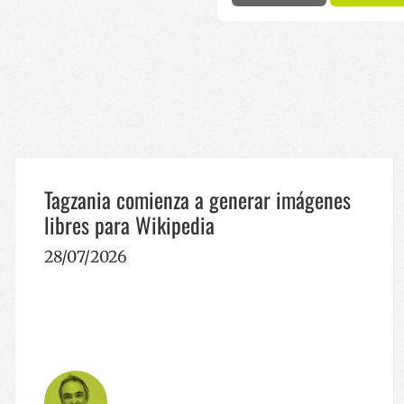
Nombre
Nombre
Nombre
sc_is_visitor_unique
is_unique
__Secure-YNID
I18N_LANGUAGE
_ga_R9RG1DCR03
VISITOR_INFO1_LIV
Tagzania comienza a generar imágenes
_ga
libres para Wikipedia
__Secure-
ROLLOUT_TOKEN
28/07/2026
YSC