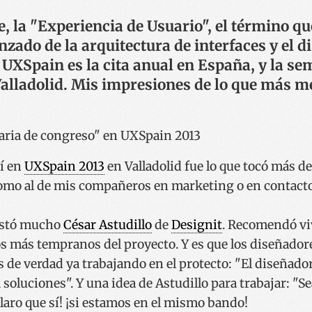
, la "Experiencia de Usuario", el término q
zado de la arquitectura de interfaces y el d
UXSpain es la cita anual en España, y la se
Valladolid. Mis impresiones de lo que más me
í en
UXSpain 2013
en Valladolid fue lo que tocó más de
como al de mis compañeros en marketing o en contacto 
ustó mucho
César Astudillo
de
Designit
. Recomendó vi
os más tempranos del proyecto. Y es que los diseñador
s de verdad ya trabajando en el protecto: "El diseñad
 soluciones". Y una idea de Astudillo para trabajar: "
Claro que sí! ¡si estamos en el mismo bando!