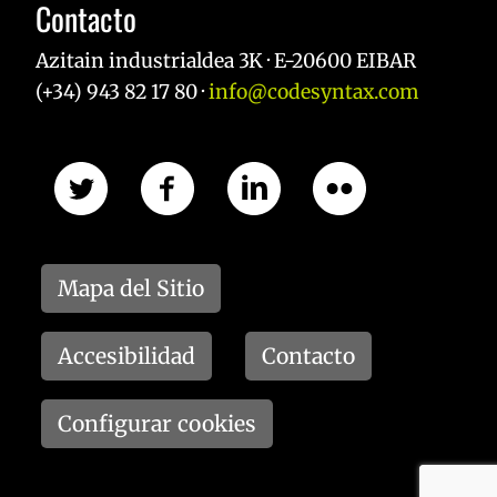
Contacto
53 segun
.twitter.com
Azitain industrialdea 3K · E-20600 EIBAR
(+34) 943 82 17 80 ·
info@codesyntax.com
_GRECAPTCHA
5 meses 
Google LLC
semana
www.google.com
Mapa del Sitio
Accesibilidad
Contacto
Configurar cookies
Nombre
Proveedor / Dominio
Vencimiento
Des