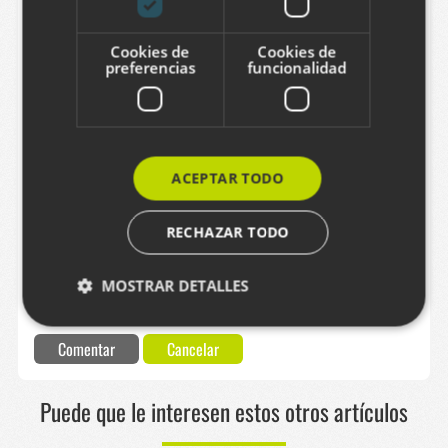
Correo electrónico
Cookies de
Cookies de
preferencias
funcionalidad
Comentario
ACEPTAR TODO
RECHAZAR TODO
MOSTRAR DETALLES
Captcha
Comentar
Cancelar
Cookies estrictamente necesarias
Cookies de rendimiento
Puede que le interesen estos otros artículos
Cookies de preferencias