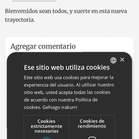
Bienvenidos sean todos, y suerte en esta nueva
trayectoria.
Agregar comentario
×
Puede agregar un comentario llenando el
Ese sitio web utiliza cookies
siguiente formulario. Formato de texto plano. Las
direcciones web y de correo electrónico se
Este sitio web usa cookies para mejorar la
BASQUE
transforman en vínculos. Comentarios están
experiencia del usuario. Al utilizar nuestro
SPANISH
sitio web, usted acepta todas las cookies
moderados.
ENGLISH
de acuerdo con nuestra Política de
cookies.
Gehiago irakurri
Nombre
Cookies
Cookies de
estrictamente
rendimiento
necesarias