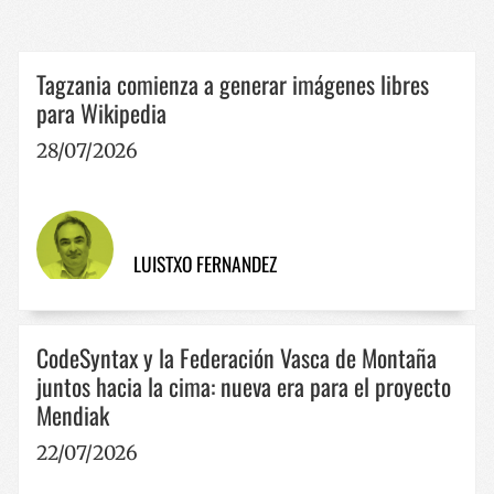
Cookies de funcionalidad
Las cookies estrictamente necesarias permiten la
funcionalidad principal del sitio web, como el inicio
Tagzania comienza a generar imágenes libres
de sesión de usuario y la gestión de cuentas. El sitio
web no se puede utilizar correctamente sin las
para Wikipedia
cookies estrictamente necesarias.
Nombre
Proveedor / Dominio
Vencimie
28/07/2026
__cf_bm
29 minut
Cloudflare Inc.
57 segun
.x.com
LUISTXO FERNANDEZ
CodeSyntax y la Federación Vasca de Montaña
juntos hacia la cima: nueva era para el proyecto
CookieScriptConsent
1 año
CookieScript
Mendiak
www.codesyntax.com
22/07/2026