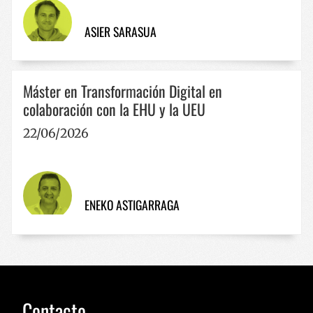
ASIER SARASUA
Máster en Transformación Digital en
CookieScriptConsent
1 año
CookieScript
www.codesyntax.com
colaboración con la EHU y la UEU
22/06/2026
Política de Privacidad de Google
ENEKO ASTIGARRAGA
VISITOR_PRIVACY_METADATA
5 meses 
YouTube
semana
.youtube.com
Contacto