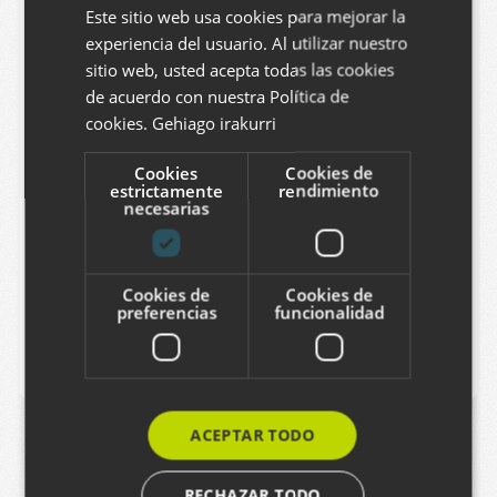
Este sitio web usa cookies para mejorar la
BASQUE
Correo electrónico
experiencia del usuario. Al utilizar nuestro
SPANISH
sitio web, usted acepta todas las cookies
ENGLISH
de acuerdo con nuestra Política de
cookies.
Gehiago irakurri
Comentario
Cookies
Cookies de
estrictamente
rendimiento
necesarias
Cookies de
Cookies de
Captcha
preferencias
funcionalidad
Comentar
Cancelar
Puede que le interesen estos otros artículos
ACEPTAR TODO
RECHAZAR TODO