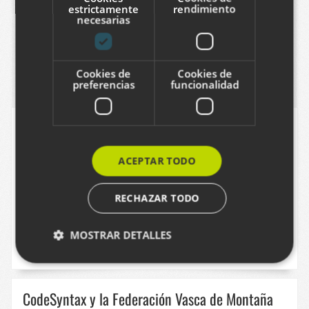
estrictamente
rendimiento
necesarias
Puede que le interesen estos otros artículos
Cookies de
Cookies de
preferencias
funcionalidad
Tagzania comienza a generar imágenes libres
para Wikipedia
ACEPTAR TODO
28/07/2026
RECHAZAR TODO
MOSTRAR DETALLES
LUISTXO FERNANDEZ
Cookies estrictamente necesarias
CodeSyntax y la Federación Vasca de Montaña