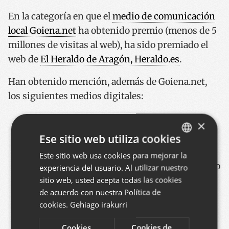
En la categoría en que el
medio de comunicación
local Goiena.net
ha obtenido premio (menos de 5
millones de visitas al web), ha sido premiado el
web de
El Heraldo de Aragón, Heraldo.es
.
Han obtenido mención, además de Goiena.net,
los siguientes medios digitales:
El Mundo, elMundo.es
por su uso de la
×
infografía en un reportaje.
Ese sitio web utiliza cookies
Los 40 principales, los40.com
por la
Este sitio web usa cookies para mejorar la
BASQUE
integración de fotos en galerías y del video
experiencia del usuario. Al utilizar nuestro
SPANISH
sitio web, usted acepta todas las cookies
en un reportaje concreto.
ENGLISH
de acuerdo con nuestra Política de
El País, ElPais.es
por dos reportajes en
cookies.
Gehiago irakurri
concreto.
Cookies
Cookies de