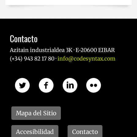
Política de Privacidad de Google
Contacto
Azitain industrialdea 3K · E-20600 EIBAR
VISITOR_PRIVACY_METADATA
5 meses 
YouTube
(+34) 943 82 17 80 ·
info@codesyntax.com
semana
.youtube.com
Mapa del Sitio
Accesibilidad
Contacto