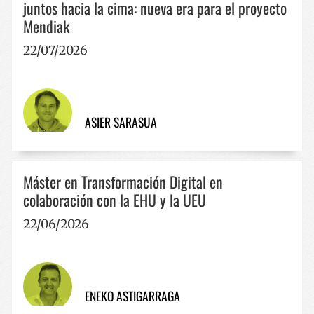
Cookies de rendimiento
juntos hacia la cima: nueva era para el proyecto
Mendiak
Cookies de preferencias
Cookies de funcionalidad
22/07/2026
Las cookies estrictamente necesarias permiten la
funcionalidad principal del sitio web, como el inicio
de sesión de usuario y la gestión de cuentas. El sitio
web no se puede utilizar correctamente sin las
cookies estrictamente necesarias.
ASIER SARASUA
Nombre
Proveedor / Dominio
Vencimie
__cf_bm
29 minut
Cloudflare Inc.
57 segun
.x.com
Máster en Transformación Digital en
colaboración con la EHU y la UEU
22/06/2026
CookieScriptConsent
1 año
CookieScript
ENEKO ASTIGARRAGA
www.codesyntax.com