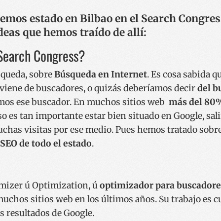
 hemos estado en Bilbao en el Search Congre
eas que hemos traído de allí:
 Search Congress?
squeda, sobre
Búsqueda en Internet
. Es cosa sabida q
b viene de buscadores, o quizás deberíamos decir
del b
zamos ese buscador. En muchos sitios web
más del 80%
eso es tan importante estar bien situado en Google, sa
chas visitas por ese medio. Pues hemos tratado sobre
SEO de todo el estado
.
imizer ú Optimization, ú
optimizador para buscadore
uchos sitios web en los últimos años. Su trabajo es c
s resultados de Google.