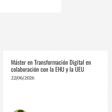
otzen da, hau da,
ren eguneratze
reizteko erabiltzen
rfaze berrien
ikatzaile gisa
biltzaile talde
 sartzen da eta
rakusten dizkie,
atzeko erabiltzen da
atzeko.
oen ikuspegien
Máster en Transformación Digital en
colaboración con la EHU y la UEU
22/06/2026