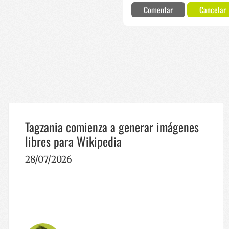
_ga
Comentar
Cancelar
__Secure-
ROLLOUT_TOKEN
YSC
Tagzania comienza a generar imágenes
libres para Wikipedia
28/07/2026