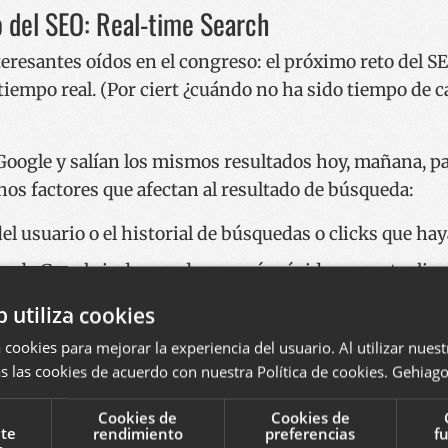
 del SEO: Real-time Search
resantes oídos en el congreso: el próximo reto del SE
tiempo real. (Por ciert ¿cuándo no ha sido tiempo de
Google y salían los mismos resultados hoy, mañana, pa
os factores que afectan al resultado de búsqueda:
el usuario o el historial de búsquedas o clicks que ha
 web. Google indexa cada vez más rápido y se actuali
 los primeros puestos un sitio web que hoy no conoc
b utiliza cookies
o a indexar los contenidos de Twitter, redes sociales
 cookies para mejorar la experiencia del usuario. Al utilizar nuest
dad y tiene en cuenta cuando se cita un sitio web en 
s las cookies de acuerdo con nuestra Política de cookies.
Gehiago 
Cookies de
Cookies de
nte
rendimiento
preferencias
f
l mundo de los SEOs, ya que cada vez va a ser más difíc