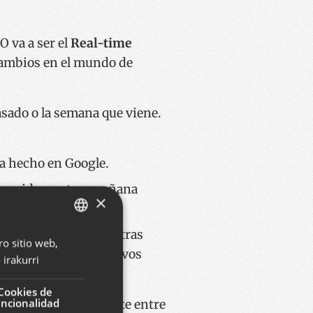
O va a ser el
Real-time
 cambios en el mundo de
sado o la semana que viene.
ya hecho en Google.
za rapidamente y mañana
×
emos.
, noticias y muchas otras
ro sitio web,
BASQUE
cualquiera de esos nuevos
irakurri
SPANISH
ENGLISH
Cookies de
uncionalidad
il salir artificialmente entre