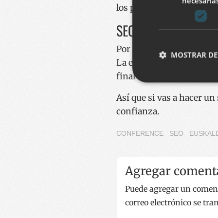
necesaria
los primeros resultados 
SEO: todavía una cues
Por otro lado, se puede d
MOSTRAR DE
La empresa generalista de
final se nota diferencia.
Así que si vas a hacer un
Cookies estrictam
confianza.
Las cookies estrictam
gestión de cuentas. E
CONFERENCE
SEO
EUSKAL
Nombre
__cf_bm
Agregar coment
Puede agregar un comenta
CookieScriptConse
correo electrónico se tr