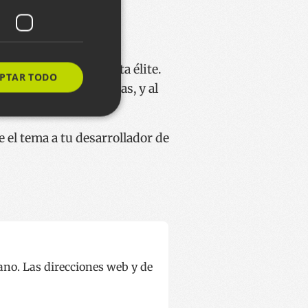
 de SEO son una cierta élite.
PTAR TODO
 en cuenta estos temas, y al
 el tema a tu desarrollador de
s de funcionalidad
ión de usuario y la
ereizteko erabiltzen
arentzat, beren
o txosten
ano. Las direcciones web y de
rbitzuak erabiltzen
en hobespenak
okie-Script.com
 dezan.