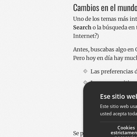
Cambios en el mundo
Uno de los temas más inte
Search
o la búsqueda en 
Internet?)
Antes, buscabas algo en 
Pero hoy en día hay much
Las preferencias d
Los nuevos sitios
puede aparecer en
Ese sitio we
Google ha empezad
Este sitio web usa
fuentes de actuali
usted acepta toda
medios.
Cookies
estrictame
Se percibe inquietud en e