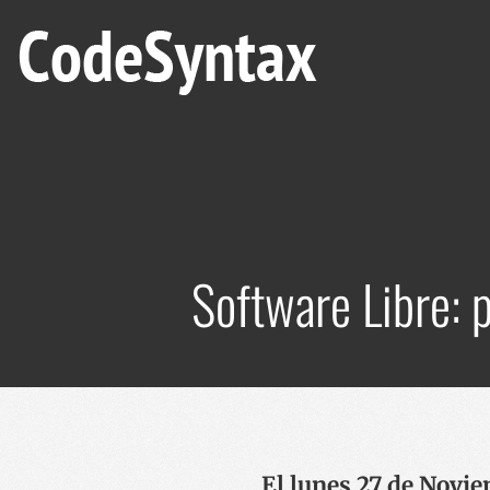
Software Libre: 
El lunes 27 de Novie