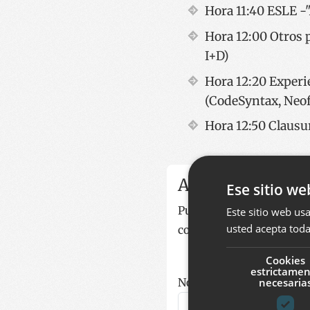
Hora 11:40 ESLE -
Hora 12:00 Otros
I+D)
Hora 12:20 Experi
(CodeSyntax, Neof
Hora 12:50 Clausu
Agregar coment
Ese sitio we
Puede agregar un comenta
Este sitio web usa
usted acepta toda
correo electrónico se tr
Cookies
estrictame
necesaria
Nombre