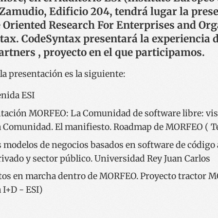
amudio, Edificio 204, tendrá lugar la pres
Oriented Research For Enterprises and Orga
tax. CodeSyntax presentará la experiencia 
rtners , proyecto en el que participamos.
a presentación es la siguiente:
nida ESI
tación MORFEO: La Comunidad de software libre: visi
a Comunidad. El manifiesto. Roadmap de MORFEO ( Te
 modelos de negocios basados en software de código ab
rivado y sector público. Universidad Rey Juan Carlos
ctos en marcha dentro de MORFEO. Proyecto tractor
 I+D - ESI)