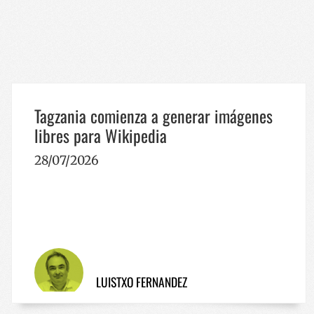
__cf_bm
Tagzania comienza a generar imágenes
_GRECAPTCHA
libres para Wikipedia
28/07/2026
Nombre
Nombre
Nombre
sc_is_visitor_unique
is_unique
__Secure-YNID
I18N_LANGUAGE
_ga_R9RG1DCR03
VISITOR_INFO1_LIV
LUISTXO FERNANDEZ
_ga
__Secure-