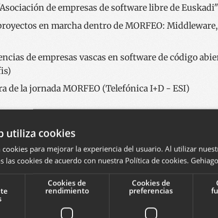
"Asociación de empresas de software libre de Euskadi
 proyectos en marcha dentro de MORFEO: Middleware
encias de empresas vascas en software de código abier
is)
ra de la jornada MORFEO (Telefónica I+D - ESI)
ario
b utiliza cookies
rio llenando el siguiente formulario. Formato de texto pl
 cookies para mejorar la experiencia del usuario. Al utilizar nuest
s las cookies de acuerdo con nuestra Política de cookies.
Gehiago 
ansforman en vínculos. Comentarios están moderados.
Cookies de
Cookies de
nte
rendimiento
preferencias
f
s