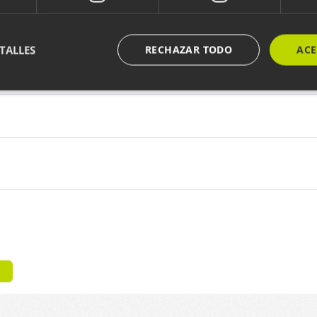
TALLES
RECHAZAR TODO
ACE
ente necesarias
Cookies de rendimiento
Cookies de preferencias
Cookie
ente necesarias permiten la funcionalidad principal del sitio web, como el inicio de ses
l sitio web no se puede utilizar correctamente sin las cookies estrictamente necesarias.
Proveedor / Dominio
Vencimiento
Descripción
29 minutos
Cookie hau gizakiak eta bot-ak b
Cloudflare Inc.
57 segundos
da. Hori onuragarria da webgune
.x.com
webgunearen erabilerari buruzk
baliodunak egiteko.
nt
1 año
Cookie hau Cookie-Script.com ze
CookieScript
du bisitarien cookien baimenar
www.codesyntax.com
gogoratzeko. Beharrezkoa da Co
cookie banderak ondo funtziona
METADATA
5 meses 4
Cookie hau erabiltzailearen bai
YouTube
semanas
pribatutasun-aukerak gordetzeko
.youtube.com