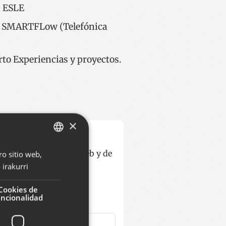
" ESLE
, SMARTFLow (Telefónica
to Experiencias y proyectos.
×
ano. Las direcciones web y de
ro sitio web,
BASQUE
irakurri
SPANISH
ENGLISH
Cookies de
uncionalidad