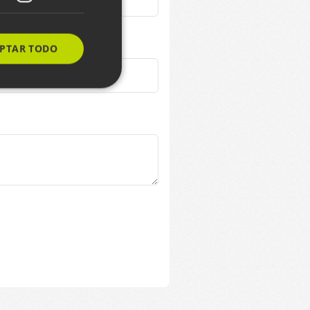
PTAR TODO
s de funcionalidad
ión de usuario y la
ereizteko erabiltzen
arentzat, beren
o txosten
rbitzuak erabiltzen
en hobespenak
okie-Script.com
 dezan.
mena eta
 erabiltzen da