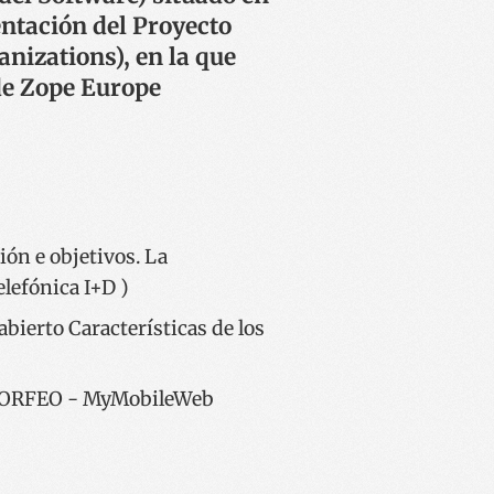
entación del Proyecto
nizations), en la que
de Zope Europe
ón e objetivos. La
lefónica I+D )
ierto Características de los
 MORFEO - MyMobileWeb