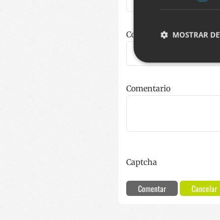
Correo electrónico
MOSTRAR DE
Cookies estrictam
Comentario
Las cookies estrictam
gestión de cuentas. E
Nombre
__cf_bm
Captcha
CookieScriptConse
Comentar
Cancelar
VISITOR_PRIVACY_