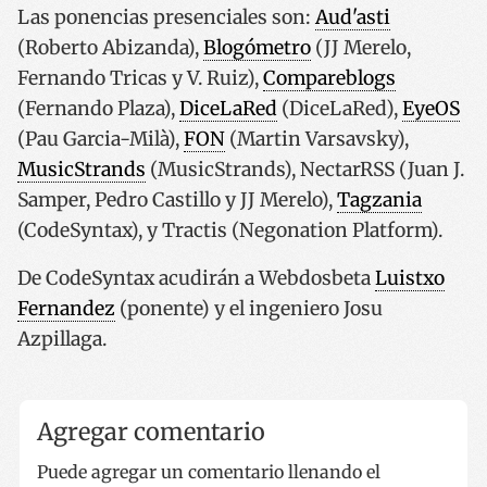
Las ponencias presenciales son:
Aud'asti
(Roberto Abizanda),
Blogómetro
(JJ Merelo,
Fernando Tricas y V. Ruiz),
Compareblogs
(Fernando Plaza),
DiceLaRed
(DiceLaRed),
EyeOS
(Pau Garcia-Milà),
FON
(Martin Varsavsky),
MusicStrands
(MusicStrands), NectarRSS (Juan J.
Samper, Pedro Castillo y JJ Merelo),
Tagzania
(CodeSyntax), y Tractis (Negonation Platform).
De CodeSyntax acudirán a Webdosbeta
Luistxo
Fernandez
(ponente) y el ingeniero Josu
Azpillaga.
Agregar comentario
Puede agregar un comentario llenando el