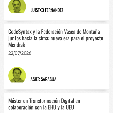
cookies estrictamente necesarias.
Nombre
Proveedor / Dominio
Vencimie
LUISTXO FERNANDEZ
__cf_bm
29 minut
Cloudflare Inc.
57 segun
.x.com
CodeSyntax y la Federación Vasca de Montaña
juntos hacia la cima: nueva era para el proyecto
Mendiak
22/07/2026
CookieScriptConsent
1 año
CookieScript
www.codesyntax.com
ASIER SARASUA
Política de Privacidad de Google
Máster en Transformación Digital en
colaboración con la EHU y la UEU