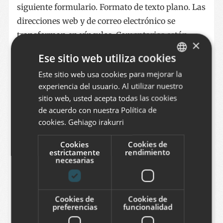
siguiente formulario. Formato de texto plano. Las
direcciones web y de correo electrónico se
transforman en vínculos. Comentarios están
×
moderados.
Ese sitio web utiliza cookies
Este sitio web usa cookies para mejorar la
BASQUE
experiencia del usuario. Al utilizar nuestro
Nombre
SPANISH
sitio web, usted acepta todas las cookies
ENGLISH
de acuerdo con nuestra Política de
cookies.
Gehiago irakurri
Correo electrónico
Cookies
Cookies de
estrictamente
rendimiento
necesarias
Comentario
Cookies de
Cookies de
preferencias
funcionalidad