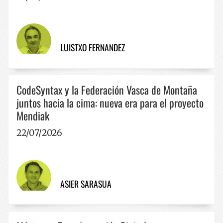
CookieScriptConsent
1 año
CookieScript
www.codesyntax.com
LUISTXO FERNANDEZ
Política de Privacidad de Google
CodeSyntax y la Federación Vasca de Montaña
juntos hacia la cima: nueva era para el proyecto
Mendiak
22/07/2026
VISITOR_PRIVACY_METADATA
5 meses 
YouTube
semana
.youtube.com
ASIER SARASUA