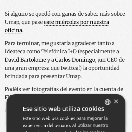
Si alguno se quedó con ganas de saber más sobre
Umap, que pase
este miércoles por nuestra
oficina
.
Para terminar, me gustaría agradecer tanto a
Ideateca como Telefónica I+D (especialmente a
David Bartolome
y a
Carlos Domingo
, ¡un CEO de
una gran empresa que twittea!) la oportunidad
brindada para presentar Umap.
Podéis ver fotografías del evento en la cuenta de
Flickr de Ideateca
.
×
Ese sitio web utiliza cookies
UMAP
TWITTER
Este sitio web usa cookies para mejorar la
BASQUE
experiencia del usuario. Al utilizar nuestro
SPANISH