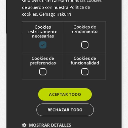
sitio web, usted acepta todas las cookies
Agregar comentario
ENGLISH
de acuerdo con nuestra Política de
Puede agregar un comentario llenando el
cookies.
Gehiago irakurri
siguiente formulario. Formato de texto plano. Las
Cookies
Cookies de
direcciones web y de correo electrónico se
estrictamente
rendimiento
necesarias
transforman en vínculos. Comentarios están
moderados.
Cookies de
Cookies de
preferencias
funcionalidad
Nombre
ACEPTAR TODO
Correo electrónico
RECHAZAR TODO
MOSTRAR DETALLES