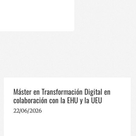
iteko; webguneko
edo zaharra
otzen da, hau da,
ren eguneratze
reizteko erabiltzen
rfaze berrien
ikatzaile gisa
biltzaile talde
 sartzen da eta
rakusten dizkie,
atzeko erabiltzen da
atzeko.
oen ikuspegien
Máster en Transformación Digital en
colaboración con la EHU y la UEU
22/06/2026