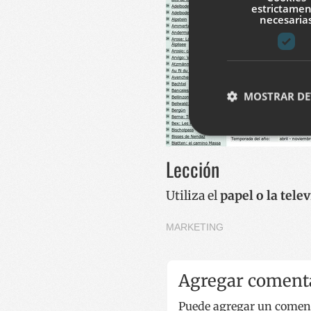
estrictame
necesaria
MOSTRAR DE
Lección
Cookies estrictam
Las cookies estrictam
Utiliza el
papel o la tele
gestión de cuentas. E
Nombre
MARKETING
__cf_bm
Agregar coment
CookieScriptConse
Puede agregar un comenta