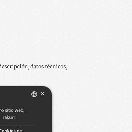
escripción, datos técnicos,
×
ro sitio web,
BASQUE
irakurri
SPANISH
ENGLISH
Cookies de