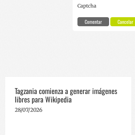
Captcha
_ga
__Secure-
Comentar
Cancelar
ROLLOUT_TOKEN
YSC
Tagzania comienza a generar imágenes
libres para Wikipedia
28/07/2026