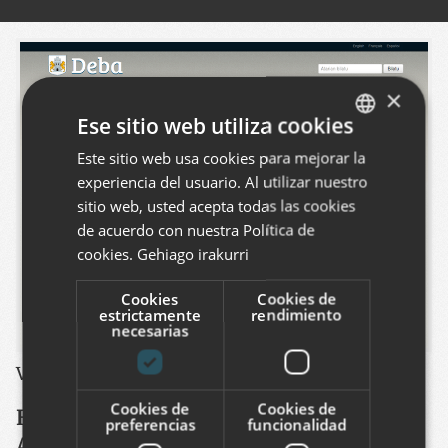
×
Ese sitio web utiliza cookies
Este sitio web usa cookies para mejorar la
BASQUE
experiencia del usuario. Al utilizar nuestro
SPANISH
sitio web, usted acepta todas las cookies
ENGLISH
de acuerdo con nuestra Política de
cookies.
Gehiago irakurri
Cookies
Cookies de
estrictamente
rendimiento
necesarias
Ver este proyecto
:
http://www.deba.net
Cookies de
Cookies de
Hemos desarrollado el sitio web del
preferencias
funcionalidad
Ayuntamiento de Deba, dentro de la