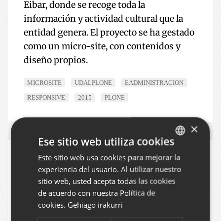
Eibar, donde se recoge toda la
información y actividad cultural que la
entidad genera. El proyecto se ha gestado
como un micro-site, con contenidos y
diseño propios.
MICROSITE
UDALPLONE
EADMINISTRACION
RESPONSIVE
2015
PLONE
×
Ese sitio web utiliza cookies
Este sitio web usa cookies para mejorar la
BASQUE
experiencia del usuario. Al utilizar nuestro
SPANISH
sitio web, usted acepta todas las cookies
ENGLISH
de acuerdo con nuestra Política de
cookies.
Gehiago irakurri