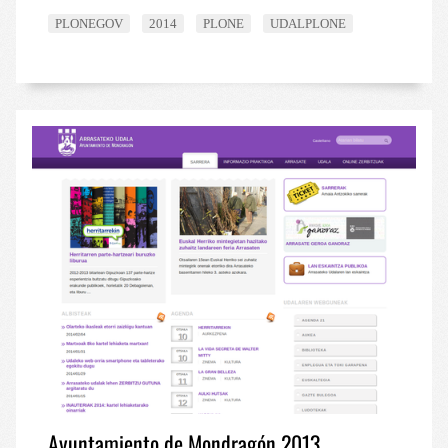
PLONEGOV
2014
PLONE
UDALPLONE
Política de Privacidad de Google
VISITOR_PRIVACY_METADATA
5 meses 
YouTube
semana
.youtube.com
Ayuntamiento de Mondragón 2013