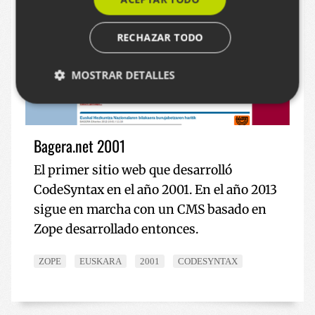
RECHAZAR TODO
MOSTRAR DETALLES
Cookies estrictamente necesarias
Bagera.net 2001
Cookies de rendimiento
El primer sitio web que desarrolló
Cookies de preferencias
CodeSyntax en el año 2001. En el año 2013
Cookies de funcionalidad
sigue en marcha con un CMS basado en
Las cookies estrictamente necesarias permiten la
Zope desarrollado entonces.
funcionalidad principal del sitio web, como el inicio
de sesión de usuario y la gestión de cuentas. El sitio
web no se puede utilizar correctamente sin las
ZOPE
EUSKARA
2001
CODESYNTAX
cookies estrictamente necesarias.
Nombre
Proveedor / Dominio
Vencimie
__cf_bm
29 minut
Cloudflare Inc.
57 segun
.x.com