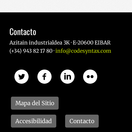
Contacto
Azitain industrialdea 3K · E-20600 EIBAR
(+34) 943 82 17 80 ·
info@codesyntax.com
CookieScriptConsent
1 año
CookieScript
www.codesyntax.com
Política de Privacidad de Google
Mapa del Sitio
VISITOR_PRIVACY_METADATA
5 meses 
YouTube
semana
.youtube.com
Accesibilidad
Contacto