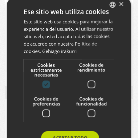
×
el complejo Sistema Inmunitario
Ese sitio web utiliza cookies
Humano. El proyecto se extenderá hasta
Este sitio web usa cookies para mejorar la
BASQUE
2023, está cofinanciado por el CDTI
experiencia del usuario. Al utilizar nuestro
SPANISH
dentro del programa Misiones Ciencia e
sitio web, usted acepta todas las cookies
Innovación, y en el mismo participa un
ENGLISH
de acuerdo con nuestra Política de
consorcio de seis empresas, centros de
cookies.
Gehiago irakurri
investigación y universidades.
Cookies
Cookies de
estrictamente
rendimiento
I+D
2020
2001
necesarias
Cookies de
Cookies de
preferencias
funcionalidad
ACEPTAR TODO