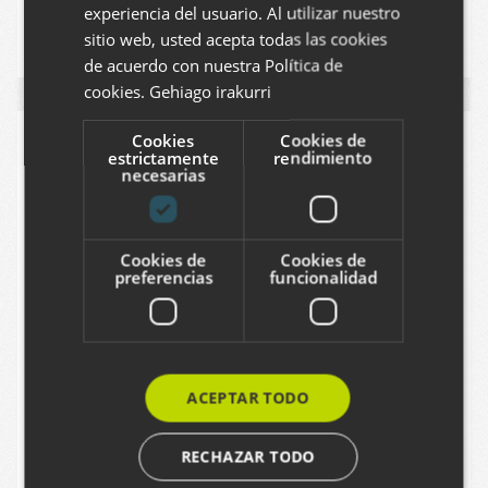
experiencia del usuario. Al utilizar nuestro
2014
PLONE
INDUSTRIA
SPANISH
sitio web, usted acepta todas las cookies
ENGLISH
de acuerdo con nuestra Política de
cookies.
Gehiago irakurri
Cookies
Cookies de
estrictamente
rendimiento
necesarias
Cookies de
Cookies de
preferencias
funcionalidad
ACEPTAR TODO
RECHAZAR TODO
ULMA Packaging