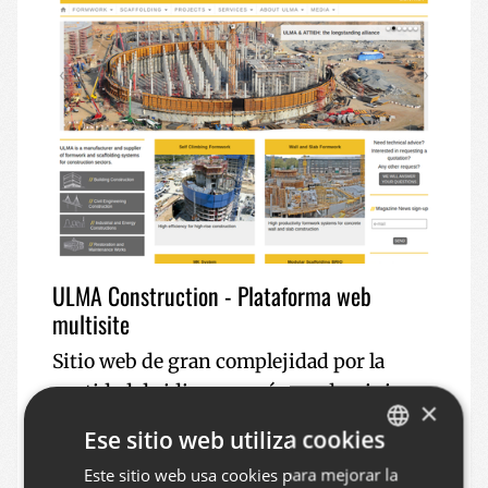
ULMA Construction - Plataforma web
multisite
Sitio web de gran complejidad por la
cantidad de idiomas, países y dominios
×
que gestiona.
Ese sitio web utiliza cookies
Este sitio web usa cookies para mejorar la
BASQUE
EMPRESAS
MULTILINGUE
RESPONSIVE