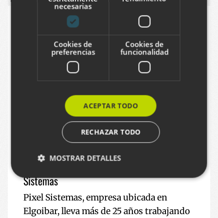
necesarias
Cookies de
Cookies de
preferencias
funcionalidad
ACEPTAR TODO
RECHAZAR TODO
MOSTRAR DETALLES
Hemos renovado el sitio web de Pixel
Sistemas
Pixel Sistemas, empresa ubicada en
Cookies estrictamente necesarias
Elgoibar, lleva más de 25 años trabajando
Cookies de rendimiento