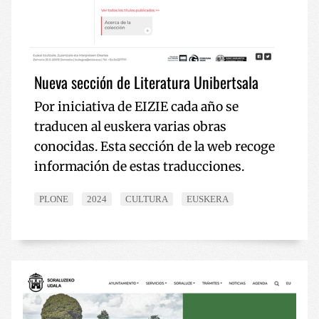
Política de Privacidad de Google
Nueva sección de Literatura Unibertsala
Por iniciativa de EIZIE cada año se
VISITOR_PRIVACY_METADATA
5 meses 
YouTube
traducen al euskera varias obras
semana
.youtube.com
conocidas. Esta sección de la web recoge
información de estas traducciones.
PLONE
2024
CULTURA
EUSKERA