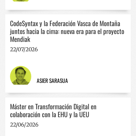
Nombre
Proveedor / Dominio
Vencimie
__cf_bm
29 minut
Cloudflare Inc.
57 segun
.x.com
CodeSyntax y la Federación Vasca de Montaña
juntos hacia la cima: nueva era para el proyecto
Mendiak
22/07/2026
CookieScriptConsent
1 año
CookieScript
www.codesyntax.com
ASIER SARASUA
Política de Privacidad de Google
Máster en Transformación Digital en
colaboración con la EHU y la UEU
22/06/2026
VISITOR_PRIVACY_METADATA
5 meses 
YouTube