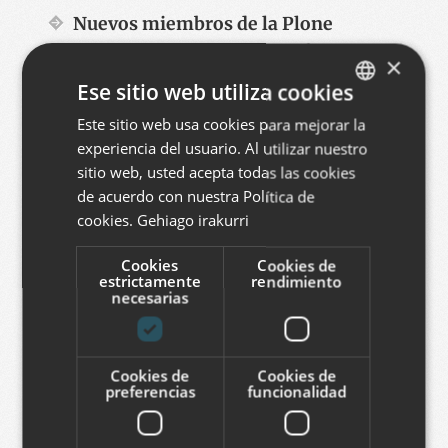
Nuevos miembros de la Plone
Foundation:
En el año 2025 los
×
compañeros Lur Ibargutxi, Ion Lizarazu y
Ese sitio web utiliza cookies
Unai Etxaburu fueron nombrados
Este sitio web usa cookies para mejorar la
BASQUE
miembros de la Plone Foundation,
experiencia del usuario. Al utilizar nuestro
SPANISH
reconociendo su aportación técnica y
sitio web, usted acepta todas las cookies
dedicación a Plone.
ENGLISH
de acuerdo con nuestra Política de
cookies.
Gehiago irakurri
Se han impartido conferencias en las
Plone Conference de 2025, 2024, 2022 y
Cookies
Cookies de
estrictamente
rendimiento
2017.
necesarias
Hemos participado en el World Plone Day
organizando eventos en la oficina y
Cookies de
Cookies de
explicando los trabajados realizados con
preferencias
funcionalidad
vídeos en los últimos años.
Coordinamos el grupo de traducciones de