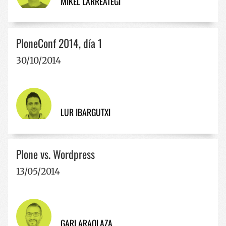
MIKEL LARREATEGI
CookieScriptConsent
1 año
CookieScript
PloneConf 2014, día 1
www.codesyntax.com
30/10/2014
Política de Privacidad de Google
LUR IBARGUTXI
VISITOR_PRIVACY_METADATA
5 meses 
YouTube
semana
.youtube.com
Plone vs. Wordpress
13/05/2014
GARI ARAOLAZA