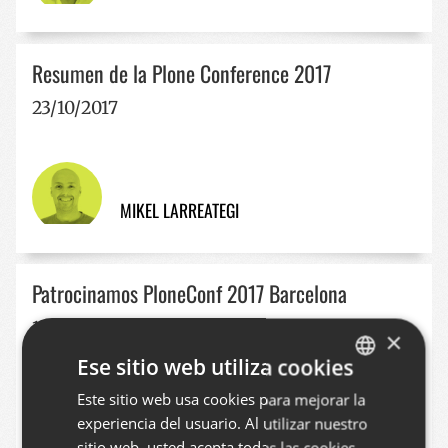
Resumen de la Plone Conference 2017
23/10/2017
MIKEL LARREATEGI
Patrocinamos PloneConf 2017 Barcelona
14/09/2017
×
Ese sitio web utiliza cookies
Este sitio web usa cookies para mejorar la
BASQUE
experiencia del usuario. Al utilizar nuestro
MIKEL LARREATEGI
SPANISH
sitio web, usted acepta todas las cookies