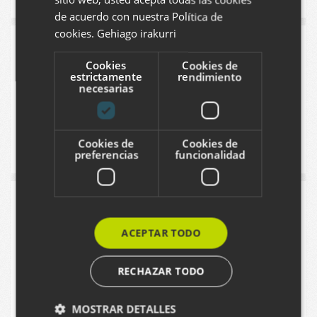
ENGLISH
de acuerdo con nuestra Política de
cookies.
Gehiago irakurri
Sitio web internacional: el reto multilingüe
Cookies
Cookies de
06/11/2015
estrictamente
rendimiento
necesarias
GARI ARAOLAZA
Cookies de
Cookies de
preferencias
funcionalidad
Microsites, herramienta para trabajar diseños y
contenidos diferenciados
ACEPTAR TODO
19/10/2015
RECHAZAR TODO
MOSTRAR DETALLES